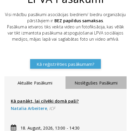
Visi mācību pasākumi asociācijas biedriem/ biedru organizāciju
pārstāvjiem ir
BEZ papildus samaksas
.
Pasākuma ietvaros tiks veikta video un fotofiksācija, kas vēlāk
var tikt izmantota pasākuma atspoguļošanai LPVA sociālajos
medijos, mājas lapā vai saglabātas foto un video arhīvā.
Kā reģistrēties pasākumam?
Aktuālie Pasākumi
Noslēgušies Pasākumi
Kā panākt, lai cilvēki domā paši?
Natalia Arbeitere
,
ICF
18. August, 2026, 13:00 - 14:30