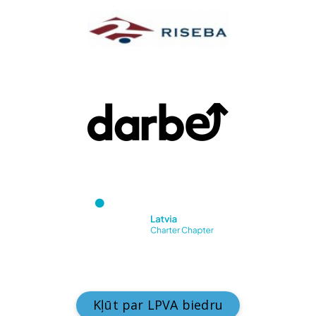
Kļūt par LPVA biedru