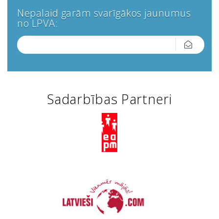
Nepalaid garām svarīgākos jaunumus
no LPVA:
Sadarbības Partneri