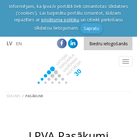
Informējam, ka lpva.lv portālā tiek izmantotas sīkdatnes
(‘cookies’). Lai turpinātu portālu izmantot, lūdzam
iepazīties ar
privātuma politiku
un izteikt piekrišanu
sīkdatņu lietojumam.
Sapratu
LV
EN
Biedru ielogošanās
SĀKUMS
PASĀKUMI
LPVA Pasākumi