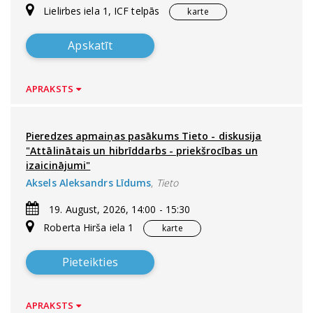
Lielirbes iela 1, ICF telpās
karte
Apskatīt
APRAKSTS
Pieredzes apmaiņas pasākums Tieto - diskusija
"Attālinātais un hibrīddarbs - priekšrocības un
izaicinājumi"
Aksels Aleksandrs Līdums
,
Tieto
19. August, 2026, 14:00 - 15:30
Roberta Hirša iela 1
karte
Pieteikties
APRAKSTS