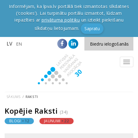
Informējam, ka lpva.lv portālā tiek izmantotas sīkdatnes
(‘cookies’). Lai turpinātu portālu izmantot, lūdzam
iepazīties ar
privātuma politiku
un izteikt piekrišanu
sīkdatņu lietojumam.
Sapratu
LV
EN
Biedru ielogošanās
SĀKUMS
RAKSTI
Kopējie Raksti
(34)
BLOGI
12
JAUNUMI
22