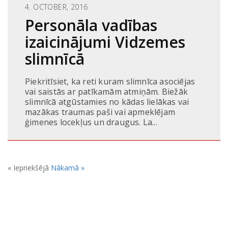
4. OCTOBER, 2016
Personāla vadības
izaicinājumi Vidzemes
slimnīcā
Piekritīsiet, ka reti kuram slimnīca asociējas
vai saistās ar patīkamām atmiņām. Biežāk
slimnīcā atgūstamies no kādas lielākas vai
mazākas traumas paši vai apmeklējam
ģimenes locekļus un draugus. La...
« Iepriekšējā
Nākamā »