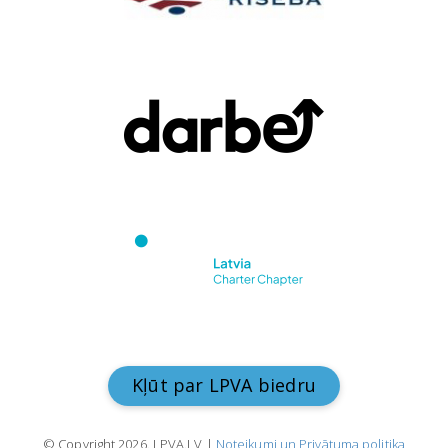
Kļūt par LPVA biedru
© Copyright 2026. LPVA.LV |
Noteikumi un Privātuma politika