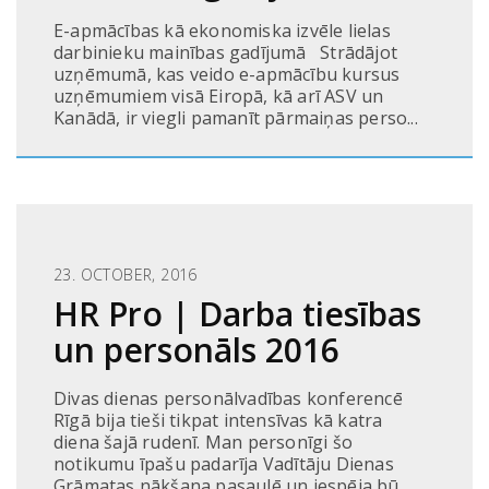
E-apmācības kā ekonomiska izvēle lielas
darbinieku mainības gadījumā Strādājot
uzņēmumā, kas veido e-apmācību kursus
uzņēmumiem visā Eiropā, kā arī ASV un
Kanādā, ir viegli pamanīt pārmaiņas perso...
23. OCTOBER, 2016
HR Pro | Darba tiesības
un personāls 2016
Divas dienas personālvadības konferencē
Rīgā bija tieši tikpat intensīvas kā katra
diena šajā rudenī. Man personīgi šo
notikumu īpašu padarīja Vadītāju Dienas
Grāmatas nākšana pasaulē un iespēja bū...