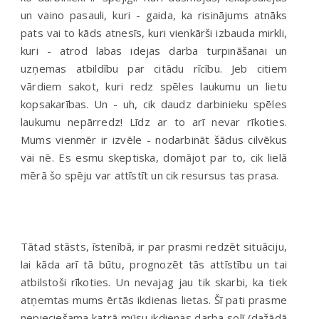
un vaino pasauli, kuri - gaida, ka risinājums atnāks
pats vai to kāds atnesīs, kuri vienkārši izbauda mirkli,
kuri - atrod labas idejas darba turpināšanai un
uzņemas atbildību par citādu rīcību. Jeb citiem
vārdiem sakot, kuri redz spēles laukumu un lietu
kopsakarības. Un - uh, cik daudz darbinieku spēles
laukumu nepārredz! Līdz ar to arī nevar rīkoties.
Mums vienmēr ir izvēle - nodarbināt šādus cilvēkus
vai nē. Es esmu skeptiska, domājot par to, cik lielā
mērā šo spēju var attīstīt un cik resursus tas prasa.
Tātad stāsts, īstenībā, ir par prasmi redzēt situāciju,
lai kāda arī tā būtu, prognozēt tās attīstību un tai
atbilstoši rīkoties. Un nevajag jau tik skarbi, ka tiek
atņemtas mums ērtās ikdienas lietas. Šī pati prasme
nepieciešama katrā mūsu ikdienas darba solī (dažādā