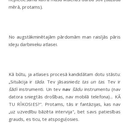
mērā, protams).
No augstākminētajām pārdomām man raisījās pāris
ideju darbinieku atlasei.
Kā būtu, ja atlases procesā kandidātam dotu stāstu:
„Situācija ir
tāda
. Tev jāsasniedz
tas un tas
. Tev ir
šādi
instrumenti. Un tev
nav
šādu
instrumentu (nav
datora sniegtās drošības, nav mobilā telefona)... KĀ
TU RĪKOSIES?". Protams, tās ir fantāzijas, kas nav
„uz uzvedību bāzēta intervija", bet savs patiesības
grauds, es ticu, te atspoguļosies.