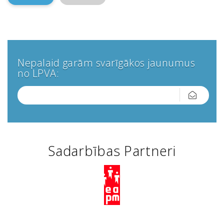
Nepalaid garām svarīgākos jaunumus
no LPVA:
Sadarbības Partneri