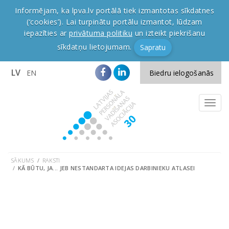
Informējam, ka lpva.lv portālā tiek izmantotas sīkdatnes
(‘cookies’). Lai turpinātu portālu izmantot, lūdzam
iepazīties ar
privātuma politiku
un izteikt piekrišanu
sīkdatņu lietojumam.
Sapratu
LV
EN
Biedru ielogošanās
SĀKUMS
RAKSTI
KĀ BŪTU, JA... JEB NESTANDARTA IDEJAS DARBINIEKU ATLASEI