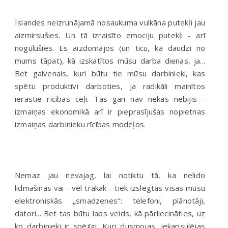
Īslandes neizrunājamā nosaukuma vulkāna putekļi jau
aizmirsušies. Un tā izraisīto emociju putekļi - arī
nogūlušies. Es aizdomājos (un ticu, ka daudzi no
mums tāpat), kā izskatītos mūsu darba dienas, ja...
Bet galvenais, kuri būtu tie mūsu darbinieki, kas
spētu produktīvi darboties, ja radikāli mainītos
ierastie rīcības ceļi. Tas gan nav nekas nebijis -
izmaiņas ekonomikā arī ir pieprasījušas nopietnas
izmaiņas darbinieku rīcības modeļos.
Nemaz jau nevajag, lai notiktu tā, ka nelido
lidmašīnas vai - vēl trakāk - tiek izslēgtas visas mūsu
elektroniskās „smadzenes": telefoni, plānotāji,
datori... Bet tas būtu labs veids, kā pārliecināties, uz
ko darbinieki ir spējīgi. Kuri dusmojas, iekapsulējas