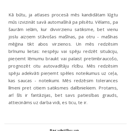
Kā būtu, ja atlases procesā mēs kandidātam lūgtu
mūs izvizināt savā automašīnā pa pilsētu. Vēlams, pa
šaurām ielām, kur divvirzienu satiksme, bet vienu
joslu aizņem stāvošas mašīnas, pa otru - mašīnas
mēģina tikt abos virzienos. Un mēs redzēsim
brīnumu lietas: nespēju vai spēju redzēt situāciju,
pieņemt lēmumu braukt vai palaist pretimbraucošo,
prognozēt citu autovadītāju rīcību. Mēs redzēsim
spēju adekvāti pieņemt spēles noteikumus uz ceļa,
kas saucas - noteikumi. Mēs redzēsim tolerances
līmeni pret citiem satiksmes dalībniekiem. Protams,
arī šīs ir fantāzijas, bet savs patiesības grauds,
attiecināms uz darba vidi, es ticu, te ir.
Par vērtību un