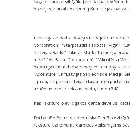
šogad starp pievilcīgākajiem darba devējiem ir a
pozīcijas ir atkal nostiprinājuši “Latvijas Banka” 
Pievilcīgākie darba devēji strādājošo uztverē ir 
Corporation”, “Starptautiskā lidosta “Rīga””, “La
“Latvijas Banka”. Tikmēr Studentu mērķa grupā
meži”, “Air Baltic Corporation”, “Mikrotīkls (Mik
pievilcīgākajiem darba devējiem ierindojas arī “P
“Accenture” un “Latvijas Sabiedriskie Mediji”. Ši
– proti, ir spējuši Latvijas darba tirgu pārliecinā
uzņēmumiem, ir teicama vieta, kur strādāt.
Kas raksturo pievilcīgākos darba devējus, kādi 
Darba ņēmēju un studentu skatījumā pievilcīgā
raksturo uzņēmuma darbības veiksmīgums sa