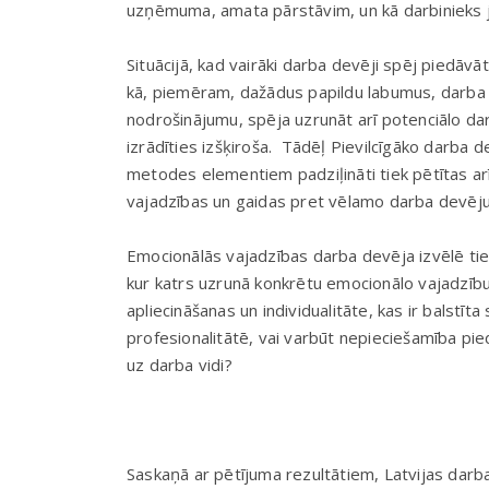
uzņēmuma, amata pārstāvim, un kā darbinieks j
Situācijā, kad vairāki darba devēji spēj piedāvāt
kā, piemēram, dažādus papildu labumus, darba 
nodrošinājumu, spēja uzrunāt arī potenciālo d
izrādīties izšķiroša. Tādēļ Pievilcīgāko darba
metodes elementiem padziļināti tiek pētītas a
vajadzības un gaidas pret vēlamo darba devēju
Emocionālās vajadzības darba devēja izvēlē tie
kur katrs uzrunā konkrētu emocionālo vajadzību:
apliecināšanas un individualitāte, kas ir balstīt
profesionalitātē, vai varbūt nepieciešamība pi
uz darba vidi?
Saskaņā ar pētījuma rezultātiem, Latvijas darba