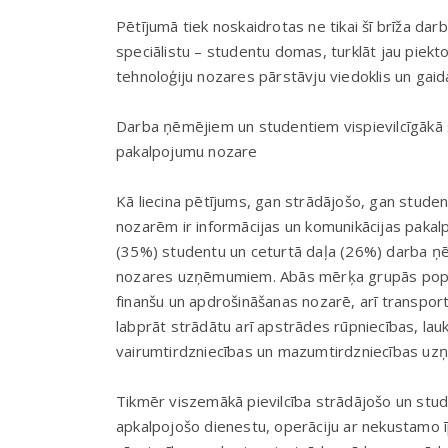
Pētījumā tiek noskaidrotas ne tikai šī brīža da
speciālistu – studentu domas, turklāt jau piekto
tehnoloģiju nozares pārstāvju viedoklis un gai
Darba ņēmējiem un studentiem vispievilcīgākā š
pakalpojumu nozare
Kā liecina pētījums, gan strādājošo, gan studen
nozarēm ir informācijas un komunikācijas pakal
(35%) studentu un ceturtā daļa (26%) darba ņē
nozares uzņēmumiem. Abās mērķa grupās populā
finanšu un apdrošināšanas nozarē, arī transpor
labprāt strādātu arī apstrādes rūpniecības, lau
vairumtirdzniecības un mazumtirdzniecības u
Tikmēr viszemākā pievilcība strādājošo un stud
apkalpojošo dienestu, operāciju ar nekustamo 