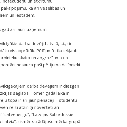
s, notekūdeņu un atkritumu
pakalpojumu, kā arī veselības un
umiem un iestādēm.
šogad arī jauni uzņēmumi
lcīgākie darba devēji Latvijā, t.i., tie
tu vislabprātāk. Pētījumā tika iekļauti
darbinieku skaita un apgrozījuma no
pontāni nosauca paši pētījuma dalībnieki
ievilcīgākajiem darba devējiem ir diezgan
cijas saglabā. Tomēr gada laikā ir
ēju topā ir arī jaunpienācēji – studentu
n reizi atzinīgi novērtēti arī
ī “Latvenergo”, “Latvijas Sabiedriskie
ia Latvia”, tikmēr strādājošo mērķa grupā