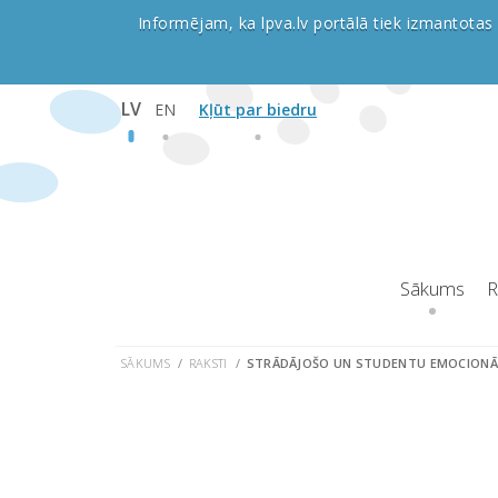
Informējam, ka lpva.lv portālā tiek izmantotas 
LV
EN
Kļūt par biedru
Sākums
R
SĀKUMS
RAKSTI
STRĀDĀJOŠO UN STUDENTU EMOCIONĀLĀ