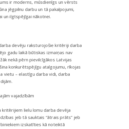
ēmums ir moderns, mūsdienīgs un vērsts
ošina jēgpilnu darbu un tā pakalpojumi,
ai un ilgtspējīgai nākotnei.
 darba devēju raksturojošie kritēriji darba
jo gadu laikā būtiskas izmaiņas nav
žāk nekā pērn pievilcīgākos Latvijas
šina konkurētspējīgu atalgojumu, rīkojas
ba vietu – elastīgu darba vidi, darba
udijām.
ālajām vajadzībām
kritērijiem lielu lomu darba devēja
zības jeb tā sauktais “ātrais prāts” jeb
iniekiem izskatīties kā noteiktā