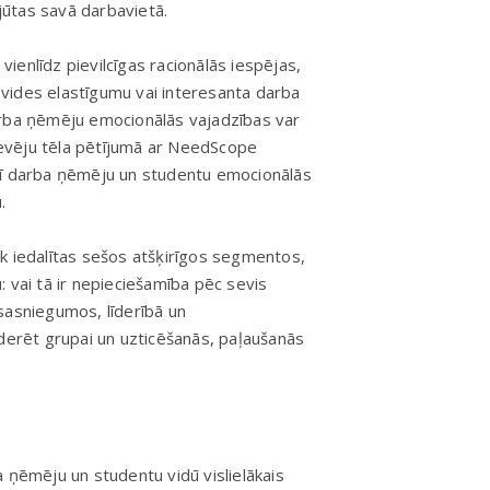
ūtas savā darbavietā.
 vienlīdz pievilcīgas racionālās iespējas,
vides elastīgumu vai interesanta darba
arba ņēmēju emocionālās vajadzības var
 devēju tēla pētījumā ar NeedScope
rī darba ņēmēju un studentu emocionālās
.
k iedalītas sešos atšķirīgos segmentos,
 vai tā ir nepieciešamība pēc sevis
a sasniegumos, līderībā un
ederēt grupai un uzticēšanās, paļaušanās
 ņēmēju un studentu vidū vislielākais