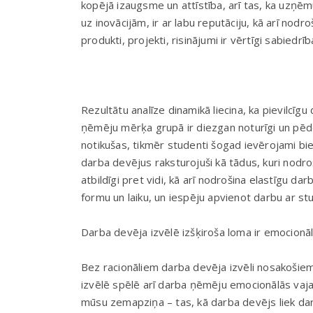
kopējā izaugsme un attīstība, arī tas, ka uzņ
uz inovācijām, ir ar labu reputāciju, kā arī nodr
produkti, projekti, risinājumi ir vērtīgi sabiedrīb
Rezultātu analīze dinamikā liecina, ka pievilcīgu
ņēmēju mērķa grupā ir diezgan noturīgi un pēdē
notikušas, tikmēr studenti šogad ievērojami bie
darba devējus raksturojuši kā tādus, kuri nodro
atbildīgi pret vidi, kā arī nodrošina elastīgu dar
formu un laiku, un iespēju apvienot darbu ar st
Darba devēja izvēlē izšķiroša loma ir emocion
Bez racionāliem darba devēja izvēli nosakošiem 
izvēlē spēlē arī darba ņēmēju emocionālās vajad
mūsu zemapziņa – tas, kā darba devējs liek darb