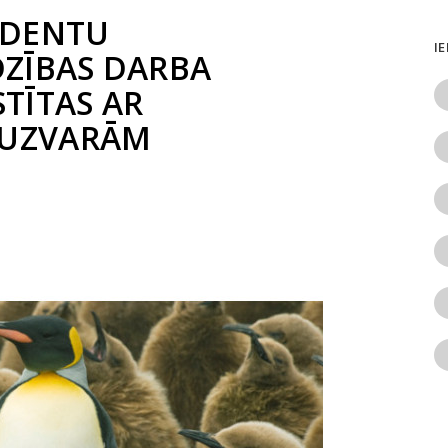
UDENTU
I
ZĪBAS DARBA
STĪTAS AR
 UZVARĀM