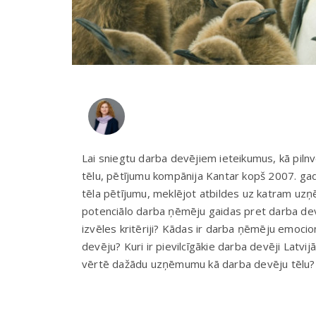
Lai sniegtu darba devējiem ieteikumus, kā pil
tēlu, pētījumu kompānija Kantar kopš 2007. gad
tēla pētījumu, meklējot atbildes uz katram u
potenciālo darba ņēmēju gaidas pret darba devē
izvēles kritēriji? Kādas ir darba ņēmēju emocio
devēju? Kuri ir pievilcīgākie darba devēji Latvi
vērtē dažādu uzņēmumu kā darba devēju tēlu?