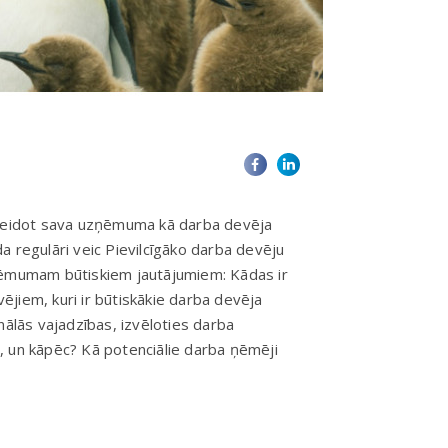
nveidot sava uzņēmuma kā darba devēja
a regulāri veic Pievilcīgāko darba devēju
zņēmumam būtiskiem jautājumiem: Kādas ir
jiem, kuri ir būtiskākie darba devēja
nālās vajadzības, izvēloties darba
jā, un kāpēc? Kā potenciālie darba ņēmēji