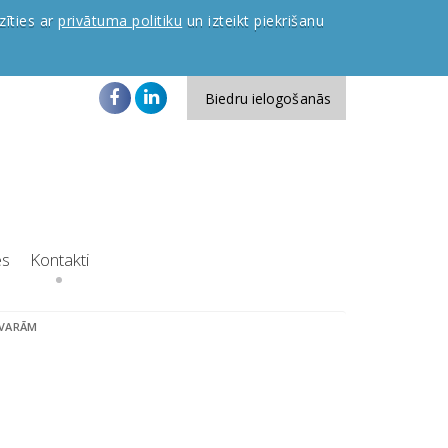
zīties ar
privātuma politiku
un izteikt piekrišanu
Biedru ielogošanās
es
Kontakti
ZVARĀM