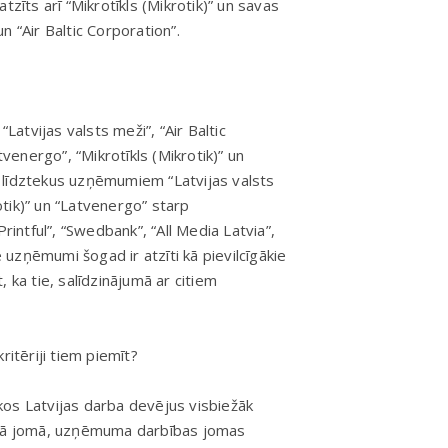
tzīts arī “Mikrotīkls (Mikrotik)” un savas
un “Air Baltic Corporation”.
“Latvijas valsts meži”, “Air Baltic
tvenergo”, “Mikrotīkls (Mikrotik)” un
 līdztekus uzņēmumiem “Latvijas valsts
rotik)” un “Latvenergo” starp
rintful”, “Swedbank”, “All Media Latvia”,
e uzņēmumi šogad ir atzīti kā pievilcīgākie
t, ka tie, salīdzinājumā ar citiem
kritēriji tiem piemīt?
kos Latvijas darba devējus visbiežāk
vā jomā, uzņēmuma darbības jomas