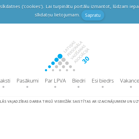
sīkdatnes (‘cookies’). Lai turpinātu portālu izmantot, lūdzam iepa
sīkdatņu lietojumam.
Sapratu
aksti
Pasākumi
Par LPVA
Biedri
Esi biedrs
Vakanc
S VAJADZĪBAS DARBA TIRGŪ VISBIEŽĀK SAISTĪTAS AR IZAICINĀJUMIEM UN U