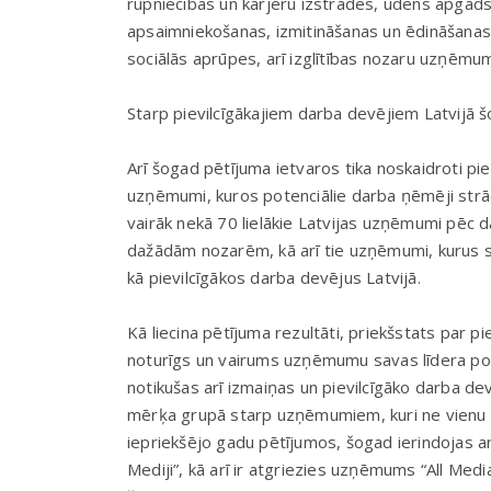
rūpniecības un karjeru izstrādes, ūdens apgād
apsaimniekošanas, izmitināšanas un ēdināšanas 
sociālās aprūpes, arī izglītības nozaru uzņēm
Starp pievilcīgākajiem darba devējiem Latvijā 
Arī šogad pētījuma ietvaros tika noskaidroti pievi
uzņēmumi, kuros potenciālie darba ņēmēji strādā
vairāk nekā 70 lielākie Latvijas uzņēmumi pēc 
dažādām nozarēm, kā arī tie uzņēmumi, kurus s
kā pievilcīgākos darba devējus Latvijā.
Kā liecina pētījuma rezultāti, priekšstats par p
noturīgs un vairums uzņēmumu savas līdera pozī
notikušas arī izmaiņas un pievilcīgāko darba dev
mērķa grupā starp uzņēmumiem, kuri ne vienu vie
iepriekšējo gadu pētījumos, šogad ierindojas ar
Mediji”, kā arī ir atgriezies uzņēmums “All Med