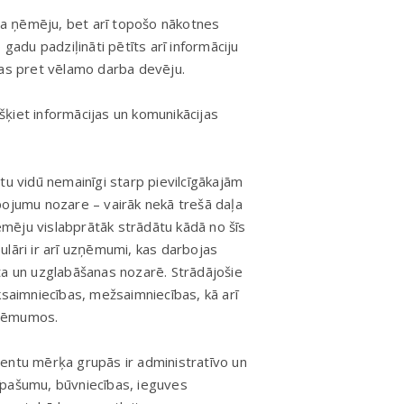
rba ņēmēju, bet arī topošo nākotnes
 gadu padziļināti pētīts arī informāciju
das pret vēlamo darba devēju.
ķiet informācijas un komunikācijas
tu vidū nemainīgi starp pievilcīgākajām
pojumu nozare – vairāk nekā trešā daļa
mēju vislabprātāk strādātu kādā no šīs
ri ir arī uzņēmumi, kas darbojas
ta un uzglabāšanas nozarē. Strādājošie
ksaimniecības, mežsaimniecības, kā arī
zņēmumos.
entu mērķa grupās ir administratīvo un
īpašumu, būvniecības, ieguves