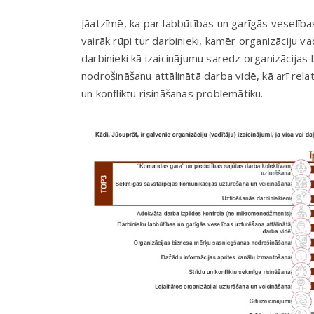
Jāatzīmē, ka par labbūtības un garīgās veselīb
vairāk rūpi tur darbinieki, kamēr organizāciju vad
darbinieki kā izaicinājumu saredz organizācija
nodrošināšanu attālinātā darba vidē, kā arī relat
un konfliktu risināšanas problemātiku.