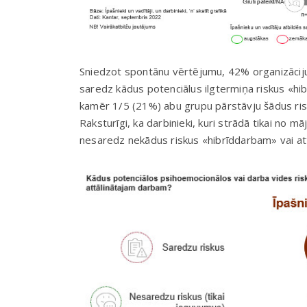
Sniedzot spontānu vērtējumu, 42% organizāciju
saredz kādus potenciālus ilgtermiņa riskus «hi
kamēr 1/5 (21%) abu grupu pārstāvju šādus ris
Raksturīgi, ka darbinieki, kuri strādā tikai no m
nesaredz nekādus riskus «hibrīddarbam» vai at