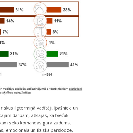
skus ilgtermiņā vadītāji, īpašnieki un
ātajam darbam, atklājas, ka biežāk
s, kam seko komandas gara zudums,
s, emocionāla un fiziska pārslodze,