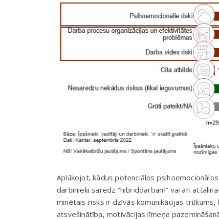
Aplūkojot, kādus potenciālos psihoemocionālos ri
darbinieki saredz “hibrīddarbam” vai arī attālin
minētais risks ir dzīvās komunikācijas trūkum
atsvešinātība, motivācijas līmeņa pazemināšanā