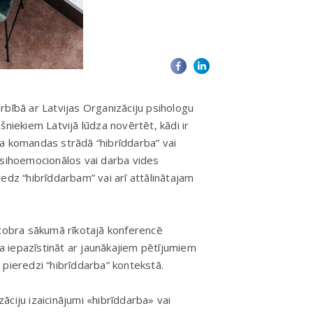
rbībā ar Latvijas Organizāciju psihologu
šniekiem Latvijā lūdza novērtēt, kādi ir
daļa komandas strādā “hibrīddarba” vai
psihoemocionālos vai darba vides
edz “hibrīddarbam” vai arī attālinātajam
ktobra sākumā rīkotajā konferencē
ja iepazīstināt ar jaunākajiem pētījumiem
ju pieredzi “hibrīddarba” kontekstā.
zāciju izaicinājumi «hibrīddarba» vai