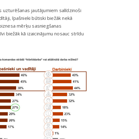
as uzturēšanas jautājumiem salīdzinoši
ītāji, īpašnieki būtiski biežāk nekā
s biznesa mērķu sasniegšanas
īvi biežāk kā izaicinājumu nosauc strīdu