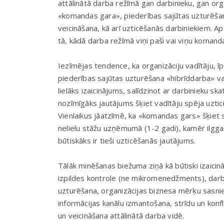
attālinātā darba režīmā gan darbinieku, gan orga
«komandas gara», piederības sajūtas uzturēša
veicināšana, kā arī uzticēšanās darbiniekiem. Ap
tā, kādā darba režīmā viņi paši vai viņu komanda
Iezīmējas tendence, ka organizāciju vadītāju,
piederības sajūtas uzturēšana «hibrīddarba» va
lielāks izaicinājums, salīdzinot ar darbinieku sk
nozīmīgāks jautājums šķiet vadītāju spēja uztic
Vienlaikus jāatzīmē, ka «komandas gars» šķiet s
nelielu stāžu uzņēmumā (1-2 gadi), kamēr ilgg
būtiskāks ir tieši uzticēšanās jautājums.
Tālāk minēšanas biežuma ziņā kā būtiski izaici
izpildes kontrole (ne mikromenedžments), darbi
uzturēšana, organizācijas biznesa mērķu sasn
informācijas kanālu izmantošana, strīdu un konfl
un veicināšana attālinātā darba vidē.