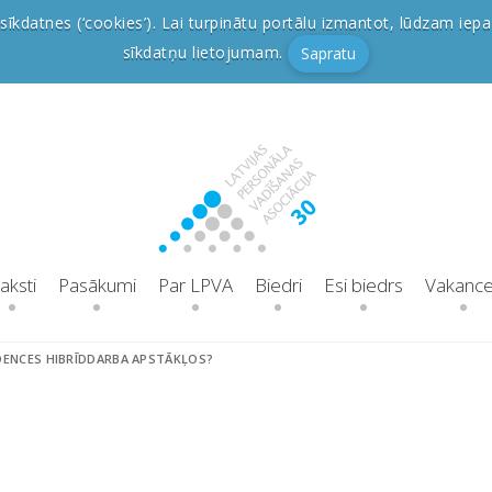
sīkdatnes (‘cookies’). Lai turpinātu portālu izmantot, lūdzam iepa
sīkdatņu lietojumam.
Sapratu
aksti
Pasākumi
Par LPVA
Biedri
Esi biedrs
Vakanc
ENDENCES HIBRĪDDARBA APSTĀKĻOS?