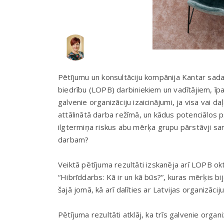
Pētījumu un konsultāciju kompānija Kantar sada
biedrību (LOPB) darbiniekiem un vadītājiem, īpa
galvenie organizāciju izaicinājumi, ja visa vai 
attālinātā darba režīmā, un kādus potenciālos 
ilgtermiņa riskus abu mērķa grupu pārstāvji sar
darbam?
Veiktā pētījuma rezultāti izskanēja arī LOPB o
“Hibrīddarbs: Kā ir un kā būs?”, kuras mērķis bi
šajā jomā, kā arī dalīties ar Latvijas organizāci
Pētījuma rezultāti atklāj, ka trīs galvenie organi