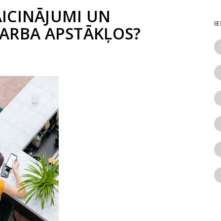
AICINĀJUMI UN
I
ARBA APSTĀKĻOS?