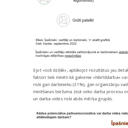
Ejot «soli dziļāk», aplūkojot rezultātus jau deta
faktori tiek minēti kā galvenie «hibrīddarba» vai
riski gan darbinieku (31%), gan organizāciju vad
minēšanas biežuma ziņā seko darba procesu org
un darba vides riski abās mērķa grupās.