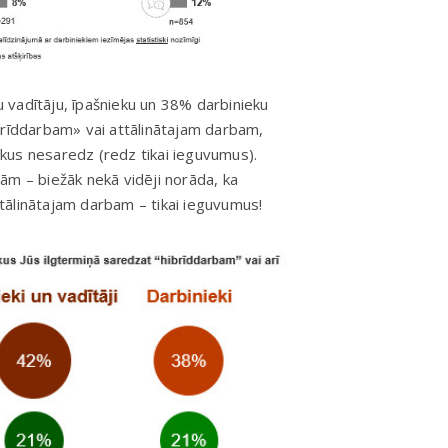
 vadītāju, īpašnieku un 38% darbinieku
brīddarbam» vai attālinātajam darbam,
kus nesaredz (redz tikai ieguvumus).
ājām – biežāk nekā vidēji norāda, ka
tālinātajam darbam – tikai ieguvumus!