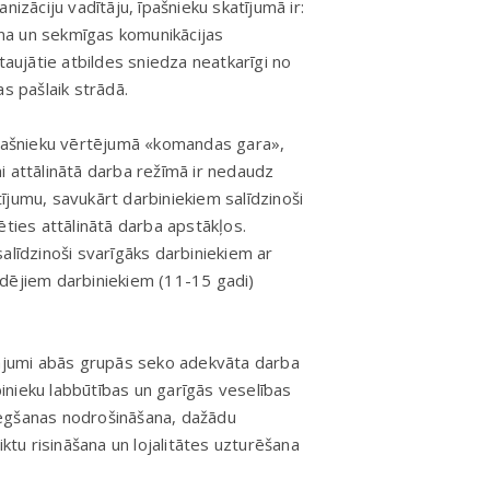
nizāciju vadītāju, īpašnieku skatījumā ir:
na un sekmīgas komunikācijas
taujātie atbildes sniedza neatkarīgi no
s pašlaik strādā.
 īpašnieku vērtējumā «komandas gara»,
i attālinātā darba režīmā ir nedaudz
atījumu, savukārt darbiniekiem salīdzinoši
ēties attālinātā darba apstākļos.
alīdzinoši svarīgāks darbiniekiem ar
adējiem darbiniekiem (11-15 gadi)
nājumi abās grupās seko adekvāta darba
nieku labbūtības un garīgās veselības
iegšanas nodrošināšana, dažādu
iktu risināšana un lojalitātes uzturēšana