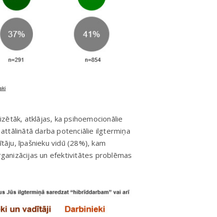
lizētāk, atklājas, ka psihoemocionālie
 attālinātā darba potenciālie ilgtermiņa
ītāju, īpašnieku vidū (28%), kam
anizācijas un efektivitātes problēmas