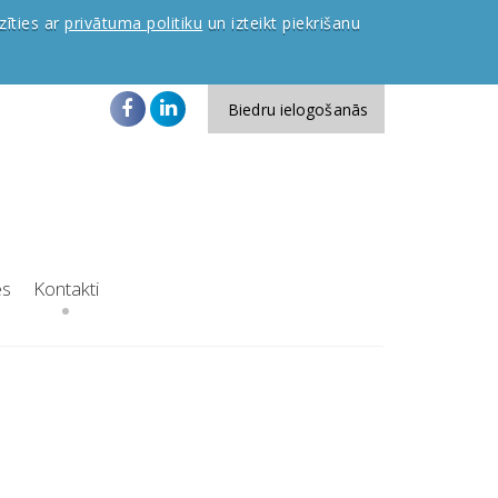
zīties ar
privātuma politiku
un izteikt piekrišanu
Biedru ielogošanās
es
Kontakti