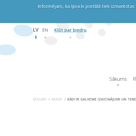
Informējam, ka lpva.lv portālā tiek izmantotas 
LV
EN
Kļūt par biedru
Sākums
R
SĀKUMS
RAKSTI
KĀDI IR GALVENIE IZAICINĀJUMI UN T