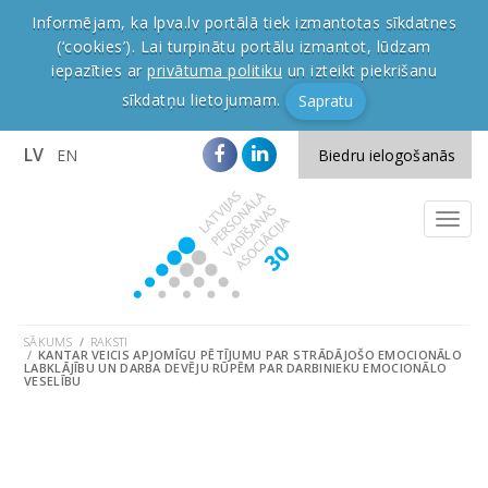
Informējam, ka lpva.lv portālā tiek izmantotas sīkdatnes
(‘cookies’). Lai turpinātu portālu izmantot, lūdzam
iepazīties ar
privātuma politiku
un izteikt piekrišanu
sīkdatņu lietojumam.
Sapratu
LV
EN
Biedru ielogošanās
SĀKUMS
RAKSTI
KANTAR VEICIS APJOMĪGU PĒTĪJUMU PAR STRĀDĀJOŠO EMOCIONĀLO
LABKLĀJĪBU UN DARBA DEVĒJU RŪPĒM PAR DARBINIEKU EMOCIONĀLO
VESELĪBU