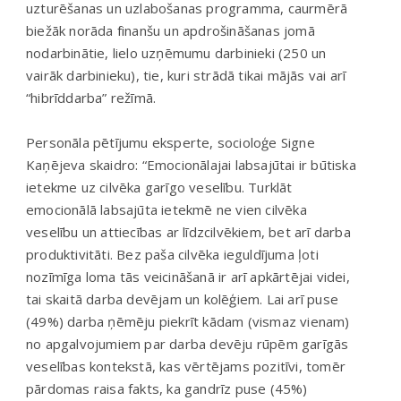
uzturēšanas un uzlabošanas programma, caurmērā
biežāk norāda finanšu un apdrošināšanas jomā
nodarbinātie, lielo uzņēmumu darbinieki (250 un
vairāk darbinieku), tie, kuri strādā tikai mājās vai arī
“hibrīddarba” režīmā.
Personāla pētījumu eksperte, socioloģe Signe
Kaņējeva skaidro: “Emocionālajai labsajūtai ir būtiska
ietekme uz cilvēka garīgo veselību. Turklāt
emocionālā labsajūta ietekmē ne vien cilvēka
veselību un attiecības ar līdzcilvēkiem, bet arī darba
produktivitāti. Bez paša cilvēka ieguldījuma ļoti
nozīmīga loma tās veicināšanā ir arī apkārtējai videi,
tai skaitā darba devējam un kolēģiem. Lai arī puse
(49%) darba ņēmēju piekrīt kādam (vismaz vienam)
no apgalvojumiem par darba devēju rūpēm garīgās
veselības kontekstā, kas vērtējams pozitīvi, tomēr
pārdomas raisa fakts, ka gandrīz puse (45%)