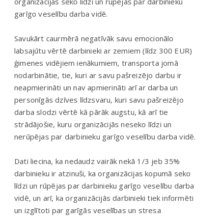
organizācijās seko līdzi un rūpējas par darbinieku
garīgo veselību darba vidē.
Savukārt caurmērā negatīvāk savu emocionālo
labsajūtu vērtē darbinieki ar zemiem (līdz 300 EUR)
ģimenes vidējiem ienākumiem, transporta jomā
nodarbinātie, tie, kuri ar savu pašreizējo darbu ir
neapmierināti un nav apmierināti arī ar darba un
personīgās dzīves līdzsvaru, kuri savu pašreizējo
darba slodzi vērtē kā pārāk augstu, kā arī tie
strādājošie, kuru organizācijās neseko līdzi un
nerūpējas par darbinieku garīgo veselību darba vidē.
Dati liecina, ka nedaudz vairāk nekā 1/3 jeb 35%
darbinieku ir atzinuši, ka organizācijas kopumā seko
līdzi un rūpējas par darbinieku garīgo veselību darba
vidē, un arī, ka organizācijās darbinieki tiek informēti
un izglītoti par garīgās veselības un stresa