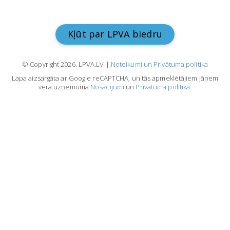
Kļūt par LPVA biedru
© Copyright 2026. LPVA.LV |
Noteikumi un Privātuma politika
Lapa aizsargāta ar Google reCAPTCHA, un tās apmeklētājiem jāņem
vērā uzņēmuma
Nosacījumi
un
Privātuma politika
.