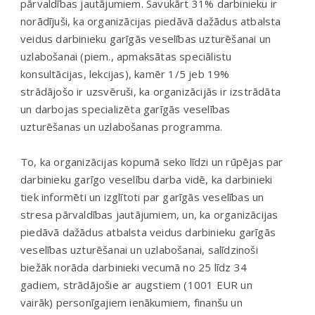
pārvaldības jautājumiem. Savukārt 31% darbinieku ir
norādījuši, ka organizācijas piedāvā dažādus atbalsta
veidus darbinieku garīgās veselības uzturēšanai un
uzlabošanai (piem., apmaksātas speciālistu
konsultācijas, lekcijas), kamēr 1/5 jeb 19%
strādājošo ir uzsvēruši, ka organizācijās ir izstrādāta
un darbojas specializēta garīgās veselības
uzturēšanas un uzlabošanas programma.
To, ka organizācijas kopumā seko līdzi un rūpējas par
darbinieku garīgo veselību darba vidē, ka darbinieki
tiek informēti un izglītoti par garīgās veselības un
stresa pārvaldības jautājumiem, un, ka organizācijas
piedāvā dažādus atbalsta veidus darbinieku garīgās
veselības uzturēšanai un uzlabošanai, salīdzinoši
biežāk norāda darbinieki vecumā no 25 līdz 34
gadiem, strādājošie ar augstiem (1001 EUR un
vairāk) personīgajiem ienākumiem, finanšu un