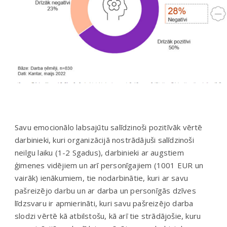
Savu emocionālo labsajūtu salīdzinoši pozitīvāk vērtē
darbinieki, kuri organizācijā nostrādājuši salīdzinoši
neilgu laiku (1-2 Sgadus), darbinieki ar augstiem
ģimenes vidējiem un arī personīgajiem (1001 EUR un
vairāk) ienākumiem, tie nodarbinātie, kuri ar savu
pašreizējo darbu un ar darba un personīgās dzīves
līdzsvaru ir apmierināti, kuri savu pašreizējo darba
slodzi vērtē kā atbilstošu, kā arī tie strādājošie, kuru