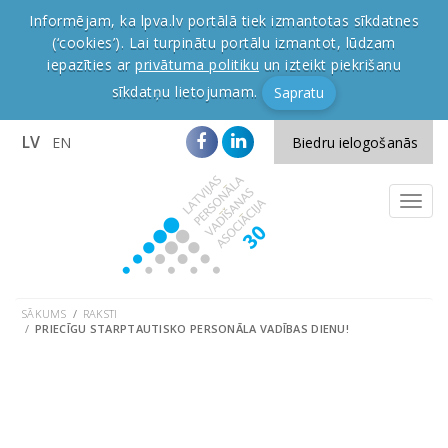
Informējam, ka lpva.lv portālā tiek izmantotas sīkdatnes
(‘cookies’). Lai turpinātu portālu izmantot, lūdzam
iepazīties ar
privātuma politiku
un izteikt piekrišanu
sīkdatņu lietojumam.
Sapratu
LV
EN
Biedru ielogošanās
SĀKUMS
RAKSTI
PRIECĪGU STARPTAUTISKO PERSONĀLA VADĪBAS DIENU!