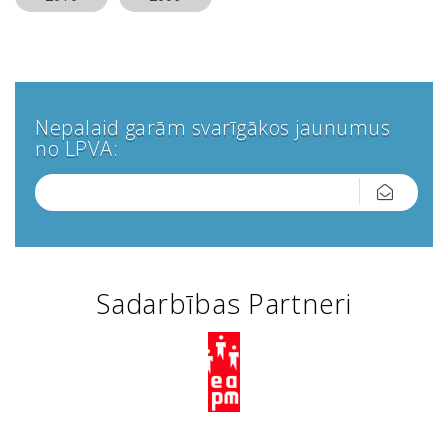
Nepalaid garām svarīgākos jaunumus
no LPVA:
Sadarbības Partneri