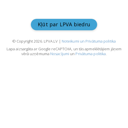
Kļūt par LPVA biedru
© Copyright 2026. LPVA.LV |
Noteikumi un Privātuma politika
Lapa aizsargāta ar Google reCAPTCHA, un tās apmeklētājiem jāņem
vērā uzņēmuma
Nosacījumi
un
Privātuma politika
.