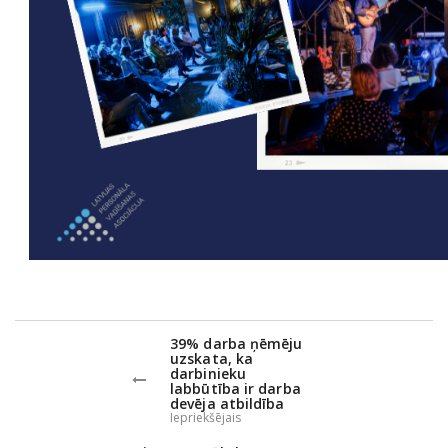
39% darba ņēmēju
uzskata, ka
darbinieku
labbūtība ir darba
devēja atbildība
Iepriekšējais