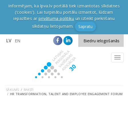
Informējam, ka lpva.lv portālā tiek izmantotas sīkdatnes
(‘cookies’). Lai turpinātu portālu izmantot, lūdzam
iepazīties ar
privātuma politiku
un izteikt piekrišanu
sīkdatņu lietojumam.
Sapratu
LV
EN
Biedru ielogošanās
SĀKUMS
RAKSTI
HR TRANSFORMATION, TALENT AND EMPLOYEE ENGAGEMENT FORUM