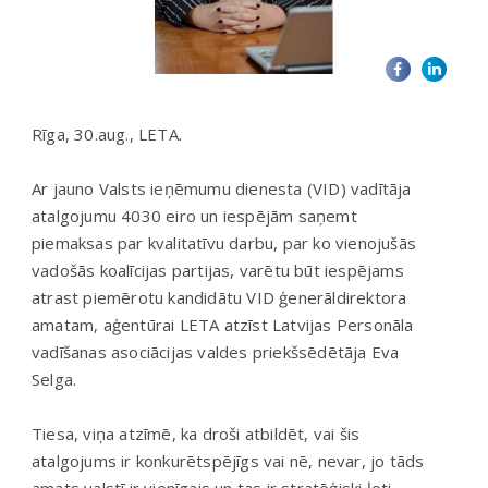
Rīga, 30.aug., LETA.
Ar jauno Valsts ieņēmumu dienesta (VID) vadītāja
atalgojumu 4030 eiro un iespējām saņemt
piemaksas par kvalitatīvu darbu, par ko vienojušās
vadošās koalīcijas partijas, varētu būt iespējams
atrast piemērotu kandidātu VID ģenerāldirektora
amatam, aģentūrai LETA atzīst Latvijas Personāla
vadīšanas asociācijas valdes priekšsēdētāja Eva
Selga.
Tiesa, viņa atzīmē, ka droši atbildēt, vai šis
atalgojums ir konkurētspējīgs vai nē, nevar, jo tāds
amats valstī ir vienīgais un tas ir stratēģiski ļoti