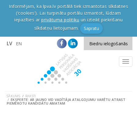
Informējam, ka lpva.lv portālā tiek izmantotas sīkdatnes
(‘cookies’). Lai turpinātu portālu izmantot, lūdzam
iepazīties ar
privātuma politiku
un izteikt piekrišanu
sīkdatņu lietojumam.
Sapratu
LV
EN
Biedru ielogošanās
SĀKUMS
RAKSTI
EKSPERTE: AR JAUNO VID VADĪTĀJA ATALGOJUMU VARĒTU ATRAST
PIEMĒROTU KANDIDĀTU AMATAM