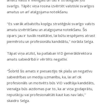
svarīgs. Tāpēc viņa rosina izvērtēt valstiski svarīgos
amatus un arī atalgojuma noteikšanu.
"Es vairāk atbalstītu kopīgu stratēģiski svarīgo valsts
amatu izvērtēšanu un atalgojuma noteikšanu. Šis
cipars jau ir tuvāk realitātei, lai būtu iespējams atrast
piemērotu un profesionālu kandidātu," norāda Selga.
Tāpat viņa atzīst, ka patlaban VID ģenerāldirektora
amats sabiedrībā ir vērtēts negatīvi.
"Šobrīd šis amats ir piesaistījis tik plašu un negatīvu
sabiedrības un mediju uzmanību, ka, lai arī cik
profesionāls un motivēts būs VID vadītāja kandidāts,
vienalga būs aizdomas par to, ka ar viņa godaprātu,
reputāciju vai profesionalitāti kaut kas nav labi,"
skaidro Selga.