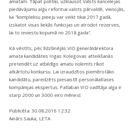
amatam. Tāpat politiķi, uzklausot Valsts kancelejas
piedāvājumu algu reformai valsts pārvaldē, vienojās,
ka "kompleksu pieeju var veikt tikai 2017.gadā,
izskatot visas liekās funkcijas un atrodot rezerves,
lai to ieviestu kopumā no 2018.gada".
Kā vēstīts, pēc līdzšinējās VID ģenerāldirektora
amata kandidātes Ingas Koļegovas atteikšanās
pretendēt uz atbildīgo amatu nolemts rīkot
atkārtotu konkursu. Lai izraudzītos piemērotāko
kandidātu, paredzēts piesaistīt personālatlases
kompānijas ekspertus. Patlaban VID vadītāja alga ir
starp 2000 un 3000 eiro mēnesī.
Publicēta: 30.08.2016 12:32
Ainārs Sauka, LETA