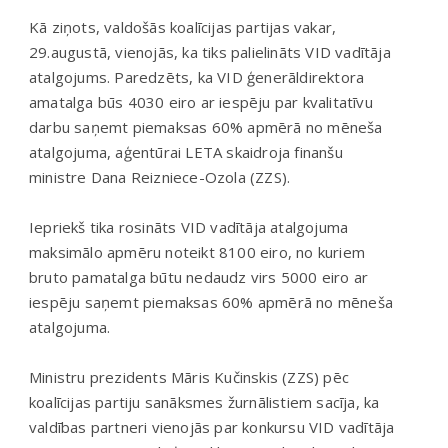
Kā ziņots, valdošās koalīcijas partijas vakar,
29.augustā, vienojās, ka tiks palielināts VID vadītāja
atalgojums. Paredzēts, ka VID ģenerāldirektora
amatalga būs 4030 eiro ar iespēju par kvalitatīvu
darbu saņemt piemaksas 60% apmērā no mēneša
atalgojuma, aģentūrai LETA skaidroja finanšu
ministre Dana Reizniece-Ozola (ZZS).
Iepriekš tika rosināts VID vadītāja atalgojuma
maksimālo apmēru noteikt 8100 eiro, no kuriem
bruto pamatalga būtu nedaudz virs 5000 eiro ar
iespēju saņemt piemaksas 60% apmērā no mēneša
atalgojuma.
Ministru prezidents Māris Kučinskis (ZZS) pēc
koalīcijas partiju sanāksmes žurnālistiem sacīja, ka
valdības partneri vienojās par konkursu VID vadītāja