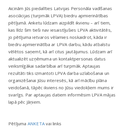
Aicinām Jūs piedalīties Latvijas Personāla vadīšanas
asociācijas (turpmāk LPVA) biedru apmierinātības
pētījumā. Anketu lūdzam aizpildīt ikvienu – arī tiem,
kas līdz šim tieši nav iesaistījušies LPVA aktivitātēs,
jo pētījuma ietvaros vēlamies noskaidrot, kāda ir
biedru apmierinātība ar LPVA darbu, kādu atbalstu
vēlētos saņemt, kā arī citus jautājumus. Lūdzam arī
aktualizēt uzņēmuma un kontaktpersonas datus
veiksmīgākai sadarbībai arī turpmāk. Aptaujas
rezultāti tiks izmantoti LPVA darba uzlabošanai un
organizēšanai Jūsu interesēs, kā arī mācību plāna
veidošanā, tāpēc ikviens no Jūsu viedokļiem mums ir
svarīgs. Par aptaujas datiem informēsim LPVA mājas
lapā pēc Jāņiem.
Pētījuma
ANKETA
vai links