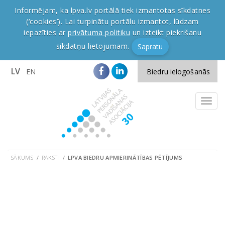
Informējam, ka lpva.lv portālā tiek izmantotas sīkdatnes
(‘cookies’). Lai turpinātu portālu izmantot, lūdzam
iepazīties ar
privātuma politiku
un izteikt piekrišanu
sīkdatņu lietojumam.
Sapratu
LV
EN
Biedru ielogošanās
SĀKUMS
RAKSTI
LPVA BIEDRU APMIERINĀTĪBAS PĒTĪJUMS