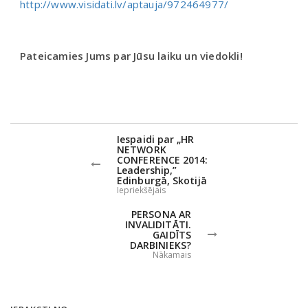
http://www.visidati.lv/aptauja/972464977/
Pateicamies Jums par Jūsu laiku un viedokli!
Iespaidi par „HR
NETWORK
CONFERENCE 2014:
Leadership,”
Edinburgā, Skotijā
Iepriekšējais
PERSONA AR
INVALIDITĀTI.
GAIDĪTS
DARBINIEKS?
Nākamais