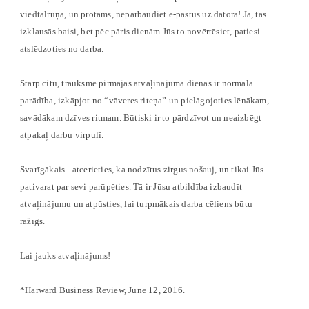
viedtālruņa, un protams, nepārbaudiet e-pastus uz datora! Jā, tas
izklausās baisi, bet pēc pāris dienām Jūs to novērtēsiet, patiesi
atslēdzoties no darba.
Starp citu, trauksme pirmajās atvaļinājuma dienās ir normāla
parādība, izkāpjot no “vāveres riteņa” un pielāgojoties lēnākam,
savādākam dzīves ritmam. Būtiski ir to pārdzīvot un neaizbēgt
atpakaļ darbu virpulī.
Svarīgākais - atcerieties, ka nodzītus zirgus nošauj, un tikai
Jūs
pati
varat par sevi parūpēties. Tā ir Jūsu atbildība izbaudīt
atvaļinājumu un atpūsties, lai turpmākais darba cēliens būtu
ražīgs.
Lai jauks atvaļinājums!
*Harward Business Review, June 12, 2016.