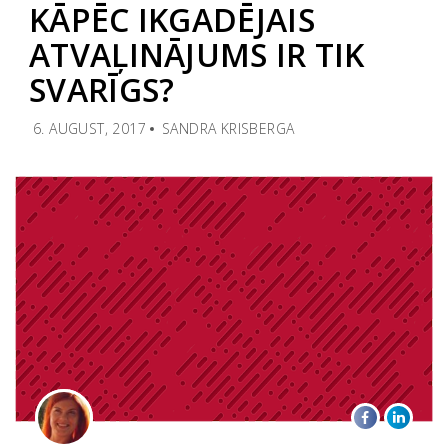
KĀPĒC IKGADĒJAIS
ATVAĻINĀJUMS IR TIK
SVARĪGS?
6. AUGUST, 2017
SANDRA KRISBERGA