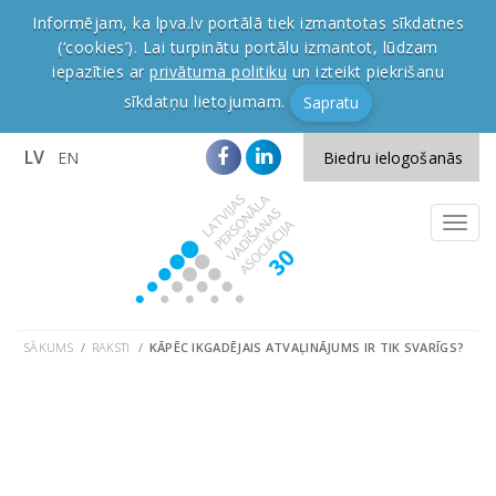
Informējam, ka lpva.lv portālā tiek izmantotas sīkdatnes
(‘cookies’). Lai turpinātu portālu izmantot, lūdzam
iepazīties ar
privātuma politiku
un izteikt piekrišanu
sīkdatņu lietojumam.
Sapratu
LV
EN
Biedru ielogošanās
SĀKUMS
RAKSTI
KĀPĒC IKGADĒJAIS ATVAĻINĀJUMS IR TIK SVARĪGS?