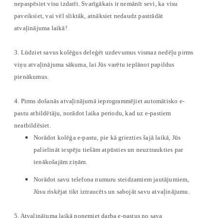
nepaspēsiet visu izdarīt. Svarīgākais ir nemānīt sevi, ka visu
paveiksiet, vai vēl sliktāk, atnāksiet nedaudz pastrādāt
atvaļinājuma laikā!
3. Lūdziet savus kolēģus deleģēt uzdevumus vismaz nedēļu pirms
viņu atvaļinājuma sākuma, lai Jūs varētu ieplānot papildus
pienākumus.
4. Pirms došanās atvaļinājumā ieprogrammējiet automātisko e-
pastu atbildētāju, norādot laika periodu, kad uz e-pastiem
neatbildēsiet.
Norādot kolēģa e-pastu, pie kā griezties šajā laikā, Jūs
palielināt iespēju tiešām atpūsties un neuztraukties par
ienākošajām ziņām.
Norādot savu telefona numuru steidzamiem jautājumiem,
Jūsu riskējat tikt iztraucēts un sabojāt savu atvaļinājumu.
5. Atvaļinājuma laikā noņemiet darba e-pastus no sava