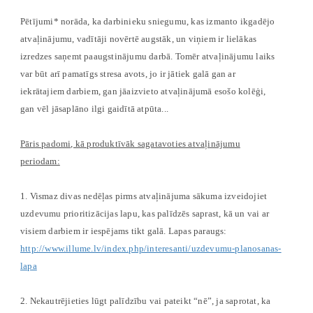
Pētījumi* norāda, ka darbinieku sniegumu, kas izmanto ikgadējo
atvaļinājumu, vadītāji novērtē augstāk, un viņiem ir lielākas
izredzes saņemt paaugstinājumu darbā. Tomēr atvaļinājumu laiks
var būt arī pamatīgs stresa avots, jo ir jātiek galā gan ar
iekrātajiem darbiem, gan jāaizvieto atvaļinājumā esošo kolēģi,
gan vēl jāsaplāno ilgi gaidītā atpūta...
Pāris padomi, kā produktīvāk sagatavoties atvaļinājumu
periodam:
1. Vismaz divas nedēļas pirms atvaļinājuma sākuma izveidojiet
uzdevumu prioritizācijas lapu, kas palīdzēs saprast, kā un vai ar
visiem darbiem ir iespējams tikt galā. Lapas paraugs:
http://www.illume.lv/index.php/interesanti/uzdevumu-planosanas-
lapa
2. Nekautrējieties lūgt palīdzību vai pateikt “nē”, ja saprotat, ka