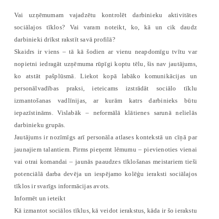
Vai uzņēmumam vajadzētu kontrolēt darbinieku aktivitātes
sociālajos tīklos? Vai varam noteikt, ko, kā un cik daudz
darbinieki drīkst rakstīt savā profilā?
Skaidrs ir viens – tā kā šodien ar vienu neapdomīgu tvītu var
nopietni iedragāt uzņēmuma rūpīgi koptu tēlu, šis nav jautājums,
ko atstāt pašplūsmā. Liekot kopā labāko komunikācijas un
personālvadības praksi, ieteicams izstrādāt sociālo tīklu
izmantošanas vadlīnijas, ar kurām katrs darbinieks būtu
iepazīstināms. Vislabāk – neformālā klātienes sarunā nelielās
darbinieku grupās.
Jautājums ir nozīmīgs arī personāla atlases kontekstā un cīņā par
jaunajiem talantiem. Pirms pieņemt lēmumu – pievienoties vienai
vai otrai komandai – jaunās paaudzes tīklošanas meistariem tieši
potenciālā darba devēja un iespējamo kolēģu ieraksti sociālajos
tīklos ir svarīgs informācijas avots.
Informēt un ieteikt
Kā izmantot sociālos tīklus, kā veidot ierakstus, kāda ir šo ierakstu