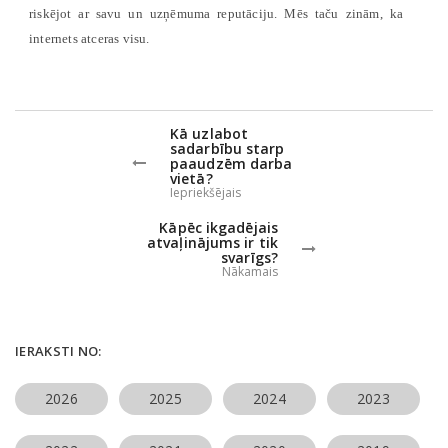
riskējot ar savu un uzņēmuma reputāciju. Mēs taču zinām, ka
internets atceras visu.
Kā uzlabot
sadarbību starp
paaudzēm darba
vietā?
Iepriekšējais
Kāpēc ikgadējais
atvaļinājums ir tik
svarīgs?
Nākamais
IERAKSTI NO:
2026
2025
2024
2023