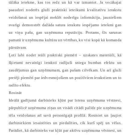
tālāka ietekme, kas tos redz un kā var izmantot. Ja vecākajai
paaudzei noderēs gluži praktiski ieteikumi kvalitatīvu ierakstu
veidošanai un iespējai meklēt noderīgu informāciju, jauniešiem
svarīgi demonstrēt dažāda satura ierakstu iespējamo ietekmi gan
uz viņu pašu, gan uzņēmuma reputāciju. Protams, šīs sarunas
pamatā ir uzņēmuma kultūra un vērtības, ko visi kopā kā komanda
pārstāvam.
Ļoti labi noder reāli praktiski piemēri – uzskates materiāli, kā
šķietami nevainīgi ieraksti radījuši sniega bumbas efektu un
zaudējumus gan uzņēmumam, gan pašam cilvēkam. Un arī gluži
pretēji piemēri par iedvesmojošiem un pozitīviem ierakstiem un to
radīto efektu.
Rosināt
Ideālā gadījumā darbinieks kļūst par īstenu uzņēmuma vēstnesi,
pārpublicē uzņēmuma ziņas un visādi citādi palīdz pie uzņēmuma
tēla veidošanas arī savā personīgajā profilā. Rosiniet un ļaujiet
darbiniekiem iesaistīties un piedalīties, cik kurš spēj un vēlas.
Parādiet, kā darbinieks var kļūt par aktīvu uzņēmuma vēstnesi, un