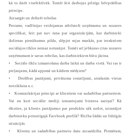
kā to darīt visefektīvāk. Tomēr šeit darbojas pilnīgs brīvprātības
princips.
Aizsargāt un definēt robežas
Protams, vadlīnijas veidojamas atbilstoši uzņēmuma un nozares
specifikai; šeit pat nav runa par organizācijām, kur darbinieki
ikdienas pienākumus pilda, slēpjot sejas maskās, par ierakstiem
sociālajos tīklos nemaz nerunājot. Tomēr arī jebkuras citas nozares
uzņēmumam ir savas robežas, kas darbiniekiem būtu jāzina.
• Sociālo tīklu izmantošana darba laikā un darba vietā. Vai tas ir
pieļaujams, kādā apjomā un kādiem mērķiem?
• Drošības jautājumi, privātuma iestatījumi, atrašanās vietas
noteikšana u.c.
• Komunikācijas principi ar klientiem vai sadarbības partneriem.
Vai un kuri sociālie mediji izmantojami biznesa saziņai? Kā
rīkoties, ja klients jautājumus par produktu sāk uzdot, uzrunājot
darbinieku personīgajā Facebook profilā? Rīcība šādās un līdzīgās
situācijās.
• Klientu un sadarbības partneru datu aizsardzība. Piemēram,