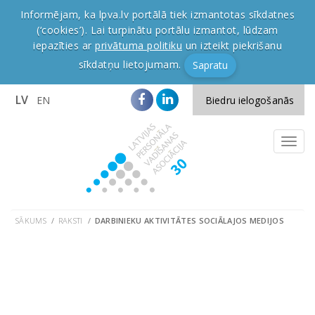
Informējam, ka lpva.lv portālā tiek izmantotas sīkdatnes
(‘cookies’). Lai turpinātu portālu izmantot, lūdzam
iepazīties ar
privātuma politiku
un izteikt piekrišanu
sīkdatņu lietojumam.
Sapratu
LV
EN
Biedru ielogošanās
SĀKUMS
RAKSTI
DARBINIEKU AKTIVITĀTES SOCIĀLAJOS MEDIJOS