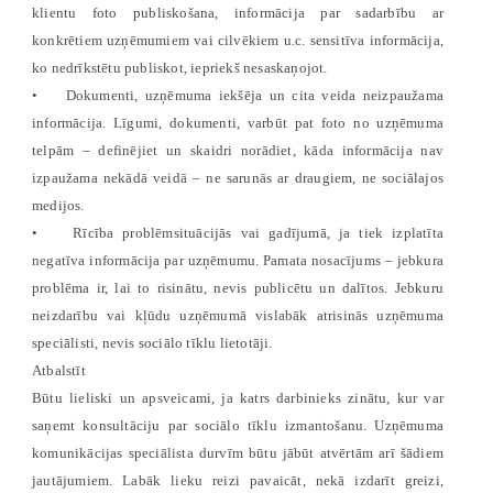
klientu foto publiskošana, informācija par sadarbību ar
konkrētiem uzņēmumiem vai cilvēkiem u.c. sensitīva informācija,
ko nedrīkstētu publiskot, iepriekš nesaskaņojot.
• Dokumenti, uzņēmuma iekšēja un cita veida neizpaužama
informācija. Līgumi, dokumenti, varbūt pat foto no uzņēmuma
telpām – definējiet un skaidri norādiet, kāda informācija nav
izpaužama nekādā veidā – ne sarunās ar draugiem, ne sociālajos
medijos.
• Rīcība problēmsituācijās vai gadījumā, ja tiek izplatīta
negatīva informācija par uzņēmumu. Pamata nosacījums – jebkura
problēma ir, lai to risinātu, nevis publicētu un dalītos. Jebkuru
neizdarību vai kļūdu uzņēmumā vislabāk atrisinās uzņēmuma
speciālisti, nevis sociālo tīklu lietotāji.
Atbalstīt
Būtu lieliski un apsveicami, ja katrs darbinieks zinātu, kur var
saņemt konsultāciju par sociālo tīklu izmantošanu. Uzņēmuma
komunikācijas speciālista durvīm būtu jābūt atvērtām arī šādiem
jautājumiem. Labāk lieku reizi pavaicāt, nekā izdarīt greizi,