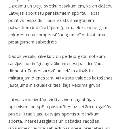
Dziesmu un Deju svētku pasākumiem, kā arī dažādu
Latvijas sportistu panākumiem sportā. Tāpat
pozitīvs iespaids ir bijis valsts sniegtajiem
pabalstiem iedzīvotājiem (piem., elektroenerģijas,
apkures cenu kompensēšana) un arī patriotisma
pieaugumam sabiedrībā.
Gados vecāku cilvēku vidū pēdējo gadu notikumi
raisījuši nozīmīgi augstāku interesi par drošību,
dienestu Zemessardzē un lielāku atbalstu
militārajam dienestam. Arī valsts valodas lietošanas
jautājums ir aktuālāks tieši šajā vecuma grupā.
Latvijas iedzīvotāju vidū aizvien saglabājas
optimisms un spēja paskatīties uz lietām no gaišās
puses. Tradīcijas, Latvijas sportistu panākumi
sportā, interešu izglītība un dažādas radošās
izpausmes veicina sabiedrības spēju priecāties un