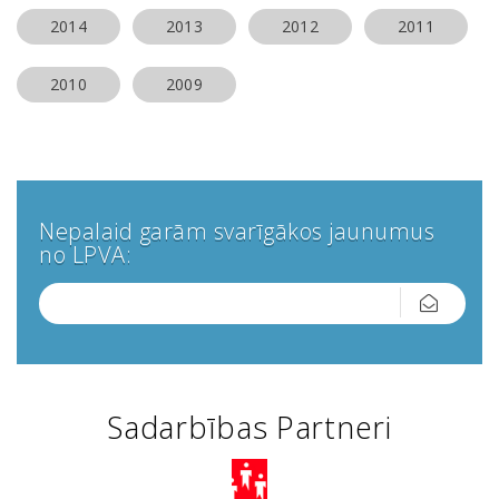
2014
2013
2012
2011
2010
2009
Nepalaid garām svarīgākos jaunumus
no LPVA:
Sadarbības Partneri