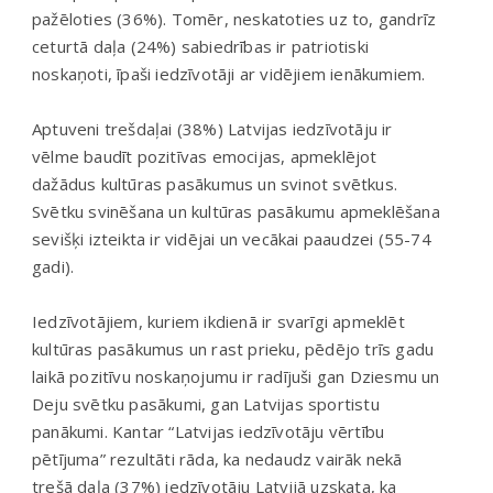
pažēloties (36%). Tomēr, neskatoties uz to, gandrīz
ceturtā daļa (24%) sabiedrības ir patriotiski
noskaņoti, īpaši iedzīvotāji ar vidējiem ienākumiem.
Aptuveni trešdaļai (38%) Latvijas iedzīvotāju ir
vēlme baudīt pozitīvas emocijas, apmeklējot
dažādus kultūras pasākumus un svinot svētkus.
Svētku svinēšana un kultūras pasākumu apmeklēšana
sevišķi izteikta ir vidējai un vecākai paaudzei (55-74
gadi).
Iedzīvotājiem, kuriem ikdienā ir svarīgi apmeklēt
kultūras pasākumus un rast prieku, pēdējo trīs gadu
laikā pozitīvu noskaņojumu ir radījuši gan Dziesmu un
Deju svētku pasākumi, gan Latvijas sportistu
panākumi. Kantar “Latvijas iedzīvotāju vērtību
pētījuma” rezultāti rāda, ka nedaudz vairāk nekā
trešā daļa (37%) iedzīvotāju Latvijā uzskata, ka