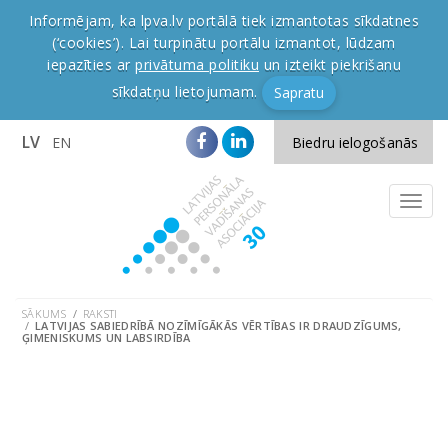
Informējam, ka lpva.lv portālā tiek izmantotas sīkdatnes
(‘cookies’). Lai turpinātu portālu izmantot, lūdzam
iepazīties ar
privātuma politiku
un izteikt piekrišanu
sīkdatņu lietojumam.
Sapratu
LV
EN
Biedru ielogošanās
SĀKUMS
RAKSTI
LATVIJAS SABIEDRĪBĀ NOZĪMĪGĀKĀS VĒRTĪBAS IR DRAUDZĪGUMS,
ĢIMENISKUMS UN LABSIRDĪBA