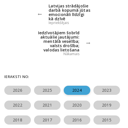
Latvijas strādājošie
darbā kopumā jūtas
emocionāli līdzīgi
kā dzīvē
Iepriekšējais
Iedzīvotājiem šobrīd
aktuālie jautājumi:
mentālā veselība;
valsts drošība;
valodas lietošana
Nākamais
IERAKSTI NO:
2026
2025
2024
2023
2022
2021
2020
2019
2018
2017
2016
2015