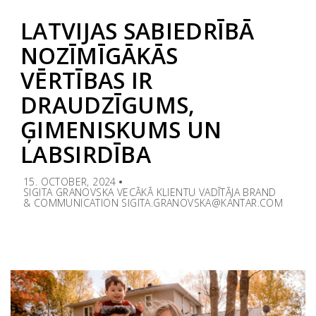
LATVIJAS SABIEDRĪBĀ
NOZĪMĪGĀKĀS
VĒRTĪBAS IR
DRAUDZĪGUMS,
ĢIMENISKUMS UN
LABSIRDĪBA
15. OCTOBER, 2024
SIGITA GRANOVSKA VECĀKĀ KLIENTU VADĪTĀJA BRAND
& COMMUNICATION SIGITA.GRANOVSKA@KANTAR.COM