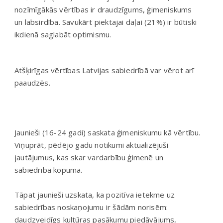
nozīmīgākās vērtības ir draudzīgums, ģimeniskums
un labsirdība. Savukārt piektajai daļai (21%) ir būtiski
ikdienā saglabāt optimismu.
Atšķirīgas vērtības Latvijas sabiedrībā var vērot arī
paaudzēs.
Jaunieši (16-24 gadi) saskata ģimeniskumu kā vērtību.
Viņuprāt, pēdējo gadu notikumi aktualizējuši
jautājumus, kas skar vardarbību ģimenē un
sabiedrībā kopumā.
Tāpat jaunieši uzskata, ka pozitīva ietekme uz
sabiedrības noskaņojumu ir šādām norisēm:
daudzveidīgs kultūras pasākumu piedāvājums,