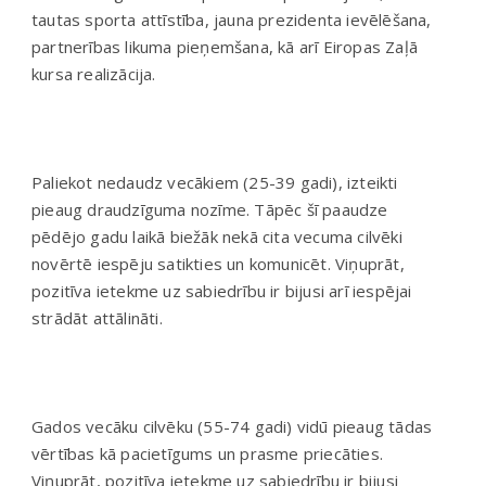
tautas sporta attīstība, jauna prezidenta ievēlēšana,
partnerības likuma pieņemšana, kā arī Eiropas Zaļā
kursa realizācija.
Paliekot nedaudz vecākiem (25-39 gadi), izteikti
pieaug draudzīguma nozīme. Tāpēc šī paaudze
pēdējo gadu laikā biežāk nekā cita vecuma cilvēki
novērtē iespēju satikties un komunicēt. Viņuprāt,
pozitīva ietekme uz sabiedrību ir bijusi arī iespējai
strādāt attālināti.
Gados vecāku cilvēku (55-74 gadi) vidū pieaug tādas
vērtības kā pacietīgums un prasme priecāties.
Viņuprāt, pozitīva ietekme uz sabiedrību ir bijusi