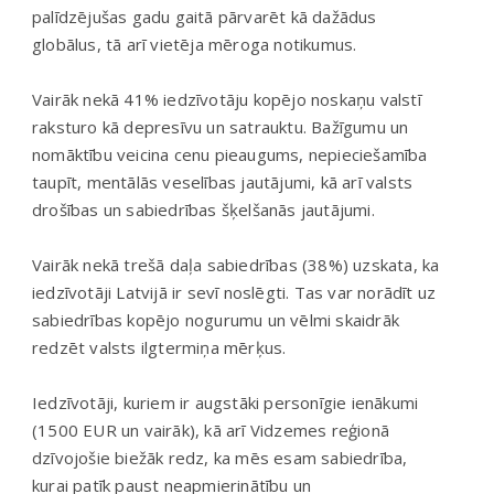
palīdzējušas gadu gaitā pārvarēt kā dažādus
globālus, tā arī vietēja mēroga notikumus.
Vairāk nekā 41% iedzīvotāju kopējo noskaņu valstī
raksturo kā depresīvu un satrauktu. Bažīgumu un
nomāktību veicina cenu pieaugums, nepieciešamība
taupīt, mentālās veselības jautājumi, kā arī valsts
drošības un sabiedrības šķelšanās jautājumi.
Vairāk nekā trešā daļa sabiedrības (38%) uzskata, ka
iedzīvotāji Latvijā ir sevī noslēgti. Tas var norādīt uz
sabiedrības kopējo nogurumu un vēlmi skaidrāk
redzēt valsts ilgtermiņa mērķus.
Iedzīvotāji, kuriem ir augstāki personīgie ienākumi
(1500 EUR un vairāk), kā arī Vidzemes reģionā
dzīvojošie biežāk redz, ka mēs esam sabiedrība,
kurai patīk paust neapmierinātību un