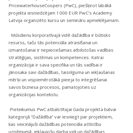
PricewaterhouseCoopers (PwC), piešķirot labākā
projekta iesniedzējam 1000 EUR PwC’s Academy
Latvija organizēto kursu un semināru apmeklējumam.
Mūsdienu korporatīvajā vidē dažādība ir būtisks
resurss, taču tās potenciāla atraisīšanai un
izmantošanai ir nepieciešamas atbilstošas vadības
stratēģijas, sistēmas un kompetences. Katrai
organizācijai ir sava specifika un tās vadībai ir
jānosaka savi dažādības, taisnīguma un iekļaušanas
mērķi un vispiemērotākā pieeja to integrēšanai
savos biznesa procesos, pamatojoties uz
organizācijas kontekstu.
Pieteikumus PwC atbalstītajai Gada projekta balvai
kategorijā “Dažādība” var iesniegt par projektiem,
kas veicinājuši dažādības potenciāla attīstību
uzņēmumā, iekļaujošu darba vidi un dažādības