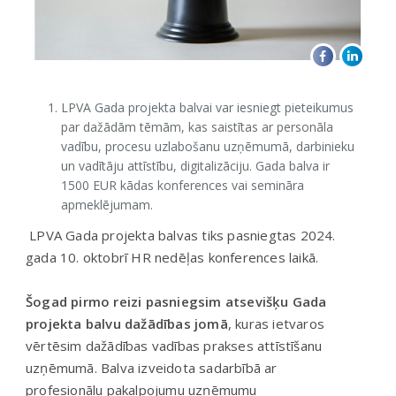
LPVA Gada projekta balvai var iesniegt pieteikumus
par dažādām tēmām, kas saistītas ar personāla
vadību, procesu uzlabošanu uzņēmumā, darbinieku
un vadītāju attīstību, digitalizāciju. Gada balva ir
1500 EUR kādas konferences vai semināra
apmeklējumam.
LPVA Gada projekta balvas tiks pasniegtas 2024.
gada 10. oktobrī HR nedēļas konferences laikā.
Šogad pirmo reizi pasniegsim atsevišķu Gada
projekta balvu dažādības jomā
, kuras ietvaros
vērtēsim dažādības vadības prakses attīstīšanu
uzņēmumā. Balva izveidota sadarbībā ar
profesionālu pakalpojumu uzņēmumu