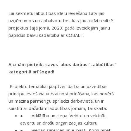
Lai sekmētu labbūtības ideju ieviešanu Latvijas
uzņēmumos un apbalvotu tos, kas jau aktīvi realizē
projektus šajā jomā, 2023. gadā izveidojām jaunu
papildus balvu sadarbībā ar COBALT.
Aicinām pieteikt savus labos darbus “Labbūtības”
kategorijā arī šogad!
Projektu tematikai jāaptver darba un uzvedības
principu ieviešana un/vai nostiprināšana, kas novērš
un mazina pārmērīgu spriedzi darbavietā, un ir
saistīti ar dažādām labbūtības jomām, tai skaitā:
● Atklātība un cieņa. Veidot un veicināt
atvērtu un drošu organizācijas kultūru.
● Viedas sapulces un e-pasti. Komunicēt