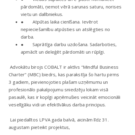
pārdomāti, ņemot vērā sarunas saturu, norises
vietu un dalībniekus.
● Atpūtas laika cienīšana. Ievērot
nepieciešamību atpūsties un atslēgties no
darba.
● Saprātīga darbu uzdošana. Sadarboties,
apmācīt un deleģēt pārdomāti un rūpīgi.
Advokātu birojs COBALT ir aktīvs “Mindful Business
Charter” (MBC) biedrs, kas parakstīja šo hartu pirms
3 gadiem, pievienojoties plašam uzņēmumu un
profesionālo pakalpojumu sniedzēju lokam visā
pasaulē, kas ir kopīgi apņēmušies veicināt emocionāli
veselīgāku vidi un efektīvākus darba principus.
Lai piedalītos LPVA gada balvā, aicinām līdz 31.
augustam pieteikt projektus,