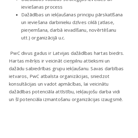
ieviešanas process
Dažādības un iekļaušanas principu pārskatīšana
un ieviešana darbinieku dzīves ciklā (atlase,
pieņemšana, darbā ievadīšanu, novērtēšanu
utt.) organizācijā u.c.
PwC divus gadus ir Latvijas dažādības hartas biedrs.
Hartas mērķis ir veicināt cieņpilnu attieksmi un
dažādu sabiedrības grupu iekļaušanu. Savas darbības
ietvaros, PwC atbalsta organizācijas, sniedzot
konsultācijas un vadot apmācības, lai veicinātu
dažādības potenciāla attīstību, iekļaujošu darba vidi
un šī potenciāla izmantošanu organizācijas izaugsmē.