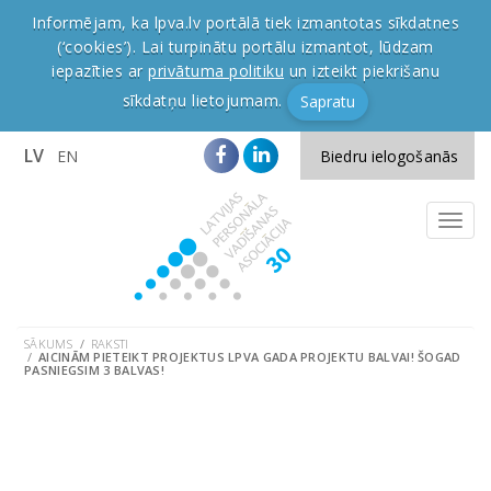
Informējam, ka lpva.lv portālā tiek izmantotas sīkdatnes
(‘cookies’). Lai turpinātu portālu izmantot, lūdzam
iepazīties ar
privātuma politiku
un izteikt piekrišanu
sīkdatņu lietojumam.
Sapratu
LV
EN
Biedru ielogošanās
SĀKUMS
RAKSTI
AICINĀM PIETEIKT PROJEKTUS LPVA GADA PROJEKTU BALVAI! ŠOGAD
PASNIEGSIM 3 BALVAS!