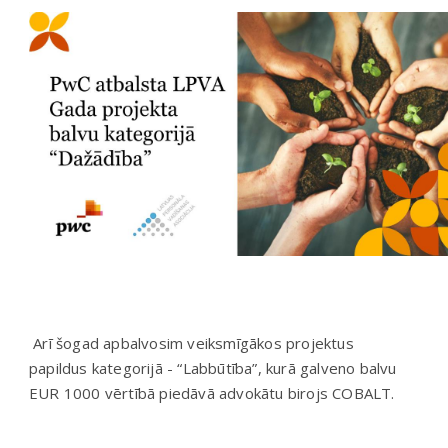
Arī šogad apbalvosim veiksmīgākos projektus
papildus kategorijā - “Labbūtība”, kurā galveno balvu
EUR 1000 vērtībā piedāvā advokātu birojs COBALT.