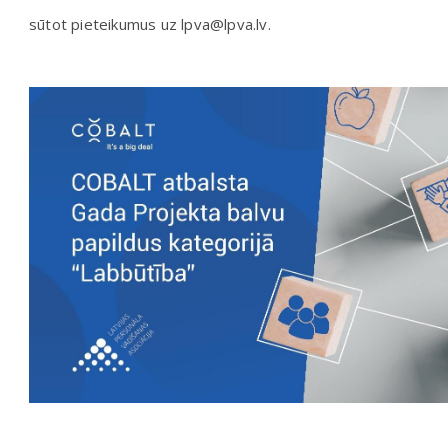
sūtot pieteikumus uz lpva@lpva.lv.