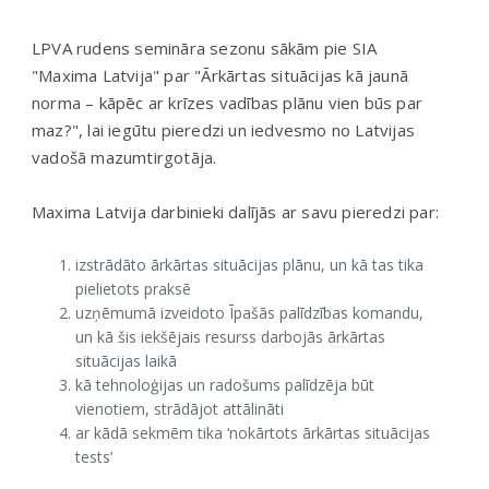
LPVA rudens semināra sezonu sākām pie SIA
"Maxima Latvija" par "Ārkārtas situācijas kā jaunā
norma – kāpēc ar krīzes vadības plānu vien būs par
maz?", lai iegūtu pieredzi un iedvesmo no Latvijas
vadošā mazumtirgotāja.
Maxima Latvija darbinieki dalījās ar savu pieredzi par:
izstrādāto ārkārtas situācijas plānu, un kā tas tika
pielietots praksē
uzņēmumā izveidoto Īpašās palīdzības komandu,
un kā šis iekšējais resurss darbojās ārkārtas
situācijas laikā
kā tehnoloģijas un radošums palīdzēja būt
vienotiem, strādājot attālināti
ar kādā sekmēm tika ‘nokārtots ārkārtas situācijas
tests’