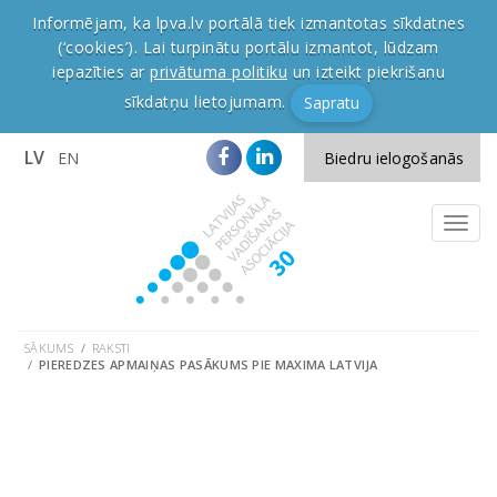
Informējam, ka lpva.lv portālā tiek izmantotas sīkdatnes
(‘cookies’). Lai turpinātu portālu izmantot, lūdzam
iepazīties ar
privātuma politiku
un izteikt piekrišanu
sīkdatņu lietojumam.
Sapratu
LV
EN
Biedru ielogošanās
SĀKUMS
RAKSTI
PIEREDZES APMAIŅAS PASĀKUMS PIE MAXIMA LATVIJA