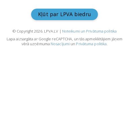
Kļūt par LPVA biedru
© Copyright 2026. LPVA.LV |
Noteikumi un Privātuma politika
Lapa aizsargāta ar Google reCAPTCHA, un tās apmeklētājiem jāņem
vērā uzņēmuma
Nosacījumi
un
Privātuma politika
.