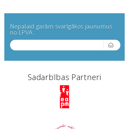
Nepalaid garām svarīgākos jaunumus
no LPVA:
Sadarbības Partneri