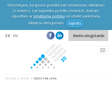
Informējam, ka lpva.lv portālā tiek izmantotas sīkdatnes
(‘cookies’). Lai turpinātu portālu izmantot, lūdzam
iepazīties ar
privātuma politiku
un izteikt piekrišanu
sīkdatņu lietojumam.
Sapratu
LV
EN
Biedru ielogošanās
SĀKUMS
RAKSTI
VIDEO PAR LPVA