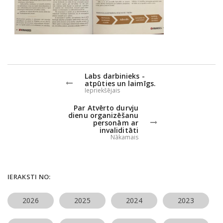
Labs darbinieks -
atpūties un laimīgs.
Iepriekšējais
Par Atvērto durvju
dienu organizēšanu
personām ar
invaliditāti
Nākamais
IERAKSTI NO:
2026
2025
2024
2023