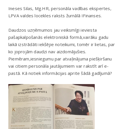
Ineses Silas, Mg.HR, personāla vadības ekspertes,
LPVA valdes locekles raksts žurnālā IFinanses.
Daudzos uzņēmumos jau veiksmīgi ieviesta
pašapkalpošanās elektroniskā formā,vairāku gadu
laikā izstrādāti iekšējie noteikumi, tomēr ir lietas, par
ko joprojām daudzi nav aizdomājušies.
Piemēram,iesniegumu par atvaļinājuma piešķiršanu
vai citiem personāla jautājumiem var rakstīt arī e-
pastā. Kā notiek informācijas aprite šādā gadījumā?