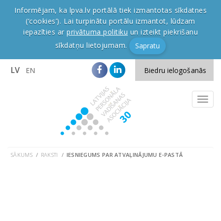
Informējam, ka lpva.lv portālā tiek izmantotas sīkdatnes
(‘cookies’). Lai turpinātu portālu izmantot, lūdzam
iepazīties ar
privātuma politiku
un izteikt piekrišanu
sīkdatņu lietojumam.
Sapratu
LV
EN
Biedru ielogošanās
SĀKUMS
RAKSTI
IESNIEGUMS PAR ATVAĻINĀJUMU E-PASTĀ