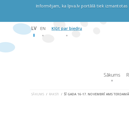
Informējam, ka lpva.lv portālā tiek izmantotas 
LV
EN
Kļūt par biedru
Sākums
R
SĀKUMS
RAKSTI
ŠĪ GADA 16-17. NOVEMBRĪ AMSTERDAM