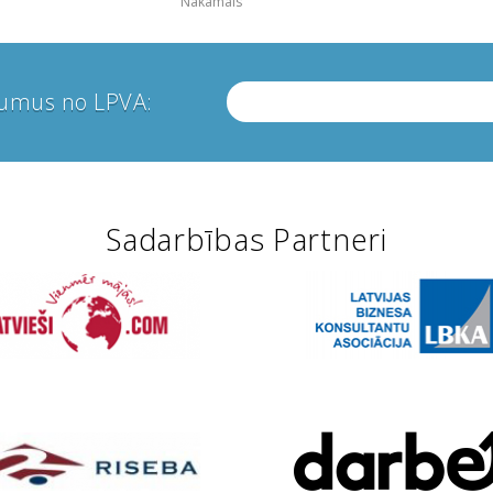
Nākamais
numus no LPVA:
Sadarbības Partneri