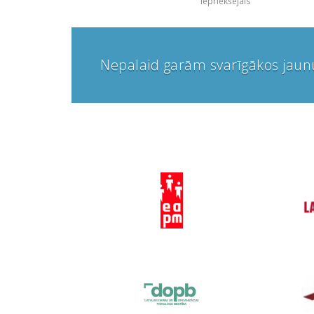
Iepriekšējais
Nepalaid garām svarīgākos jau