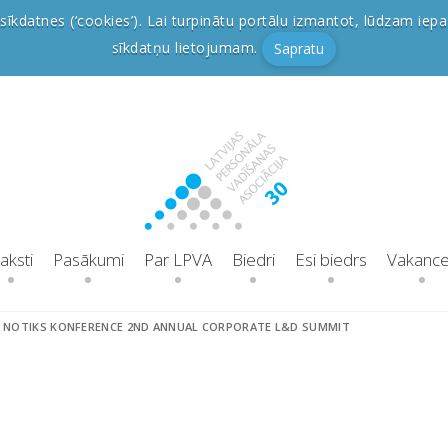
sīkdatnes (‘cookies’). Lai turpinātu portālu izmantot, lūdzam iepa
sīkdatņu lietojumam.
Sapratu
aksti
Pasākumi
Par LPVA
Biedri
Esi biedrs
Vakanc
Ā NOTIKS KONFERENCE 2ND ANNUAL CORPORATE L&D SUMMIT