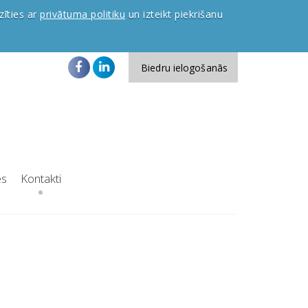
zīties ar
privātuma politiku
un izteikt piekrišanu
Biedru ielogošanās
es
Kontakti