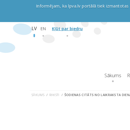
Informējam, ka lpva.lv portālā tiek izmantotas 
LV
EN
Kļūt par biedru
Sākums
R
SĀKUMS
RAKSTI
ŠODIENAS CITĀTS NO LAIKRAKSTA DIEN