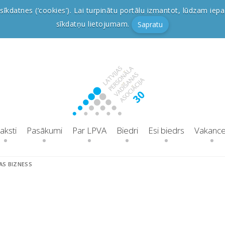
sīkdatnes (‘cookies’). Lai turpinātu portālu izmantot, lūdzam iepa
sīkdatņu lietojumam.
Sapratu
aksti
Pasākumi
Par LPVA
Biedri
Esi biedrs
Vakanc
AS BIZNESS