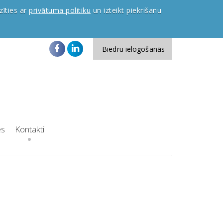
zīties ar
privātuma politiku
un izteikt piekrišanu
Biedru ielogošanās
es
Kontakti