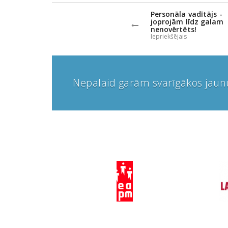
Personāla vadītājs -
joprojām līdz galam
nenovērtēts!
Iepriekšējais
Nepalaid garām svarīgākos jau