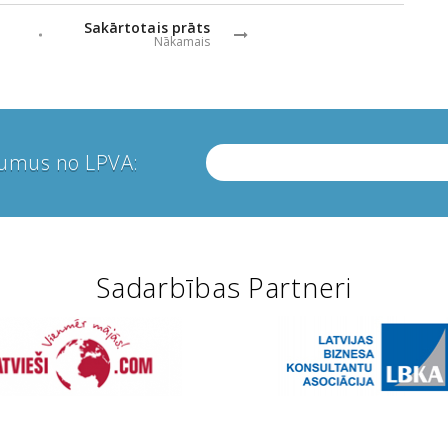
Sakārtotais prāts
Nākamais
numus no LPVA:
Sadarbības Partneri