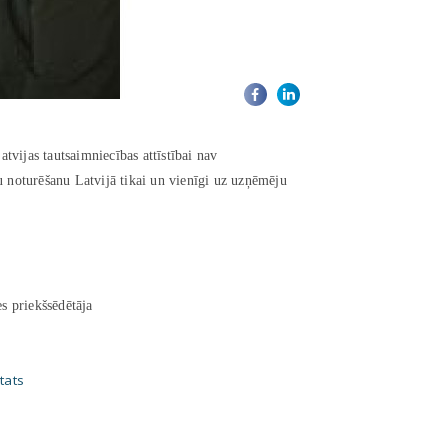
atvijas tautsaimniecības attīstībai nav
stu noturēšanu Latvijā tikai un vienīgi uz uzņēmēju
s priekšsēdētāja
tats