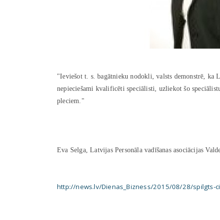
"Ieviešot t. s. bagātnieku nodokli, valsts demonstrē, ka L
nepieciešami kvalificēti speciālisti, uzliekot šo speciāli
pleciem."
Eva Selga, Latvijas Personāla vadīšanas asociācijas Valde
http://news.lv/Dienas_Bizness/2015/08/28/spilgts-ci