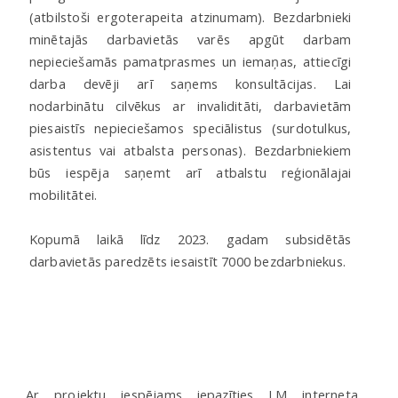
(atbilstoši ergoterapeita atzinumam). Bezdarbnieki
minētajās darbavietās varēs apgūt darbam
nepieciešamās pamatprasmes un iemaņas, attiecīgi
darba devēji arī saņems konsultācijas. Lai
nodarbinātu cilvēkus ar invaliditāti, darbavietām
piesaistīs nepieciešamos speciālistus (surdotulkus,
asistentus vai atbalsta personas). Bezdarbniekiem
būs iespēja saņemt arī atbalstu reģionālajai
mobilitātei.
Kopumā laikā līdz 2023. gadam subsidētās
darbavietās paredzēts iesaistīt 7000 bezdarbniekus.
Ar projektu iespējams iepazīties LM interneta