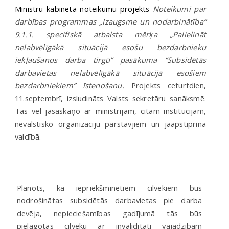
Ministru kabineta noteikumu projekts
Noteikumi par
darbības programmas „Izaugsme un nodarbinātība”
9.1.1. specifiskā atbalsta mērķa „Palielināt
nelabvēlīgākā situācijā esošu bezdarbnieku
iekļaušanos darba tirgū” pasākuma “Subsidētās
darbavietas nelabvēlīgākā situācijā esošiem
bezdarbniekiem” īstenošanu.
Projekts ceturtdien,
11.septembrī, izsludināts Valsts sekretāru sanāksmē.
Tas vēl jāsaskaņo ar ministrijām, citām institūcijām,
nevalstisko organizāciju pārstāvjiem un jāapstiprina
valdībā.
Plānots, ka iepriekšminētiem cilvēkiem būs
nodrošinātas subsidētās darbavietas pie darba
devēja, nepieciešamības gadījumā tās būs
pielāgotas cilvēku ar invaliditāti vajadzībām