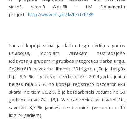
vietnē,
sadaļā Aktuāli – LM Dokumentu
projekti:
http://www.lm.gov.lv/text/1789
.
Lai arī kopējā situācija darba tirgū pēdējos gados
uzlabojas, joprojām vairākām nestrādājošo
iedzīvotāju grupām ir grūtības integrēties darba tirgū.
Reģistrētā bezdarba līmenis 2014.gada jūnija beigās
bija 9,5 %. Ilgstošie bezdarbnieki 2014.gada jūnija
beigās bija 35 % no kopējā reģistrēto bezdarbnieku
skaita, no tiem 50,2 % bija bezdarbnieki vecumā no 50
gadiem un vecāki, 16,1 % bezdarbnieki ar invaliditāti,
savukārt 3,3 % jaunieši bezdarbnieki (vecumā no 15
līdz 24 gadiem).