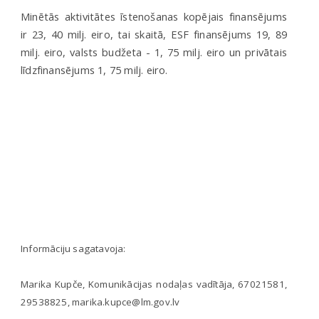
Minētās aktivitātes īstenošanas kopējais finansējums
ir 23, 40 milj. eiro, tai skaitā, ESF finansējums 19, 89
milj. eiro, valsts budžeta - 1, 75 milj. eiro un privātais
līdzfinansējums 1, 75 milj. eiro.
Informāciju sagatavoja:
Marika Kupče, Komunikācijas nodaļas vadītāja, 67021581,
29538825, marika.kupce@lm.gov.lv