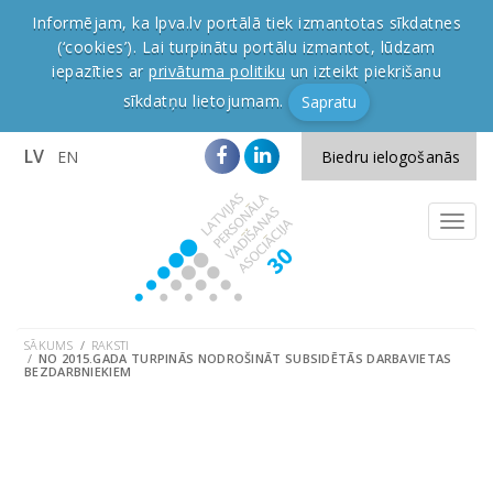
Informējam, ka lpva.lv portālā tiek izmantotas sīkdatnes
(‘cookies’). Lai turpinātu portālu izmantot, lūdzam
iepazīties ar
privātuma politiku
un izteikt piekrišanu
sīkdatņu lietojumam.
Sapratu
LV
EN
Biedru ielogošanās
SĀKUMS
RAKSTI
NO 2015.GADA TURPINĀS NODROŠINĀT SUBSIDĒTĀS DARBAVIETAS
BEZDARBNIEKIEM