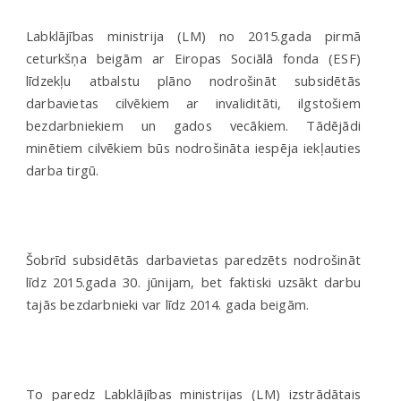
Labklājības ministrija (LM) no 2015.gada pirmā
ceturkšņa beigām ar Eiropas Sociālā fonda (ESF)
līdzekļu atbalstu plāno nodrošināt subsidētās
darbavietas cilvēkiem ar invaliditāti, ilgstošiem
bezdarbniekiem un gados vecākiem. Tādējādi
minētiem cilvēkiem būs nodrošināta iespēja iekļauties
darba tirgū.
Šobrīd subsidētās darbavietas paredzēts nodrošināt
līdz 2015.gada 30. jūnijam, bet faktiski uzsākt darbu
tajās bezdarbnieki var līdz 2014. gada beigām.
To paredz Labklājības ministrijas (LM) izstrādātais