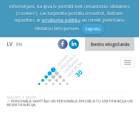
Informējam, ka lpva.lv portālā tiek izmantotas sīkdatnes
(‘cookies’). Lai turpinātu portālu izmantot, lūdzam
iepazīties ar
privātuma politiku
un izteikt piekrišanu
sīkdatņu lietojumam.
Sapratu
LV
EN
Biedru ielogošanās
SĀKUMS
RAKSTI
PERSONĀLA VADĪTĀJU UN PERSONĀLA SPECIĀLISTU SERTIFIKĀCIJA UN
RESERTIFIKĀCIJA.