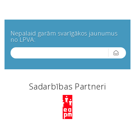
Nepalaid garām svarīgākos jaunumus
no LPVA:
Sadarbības Partneri