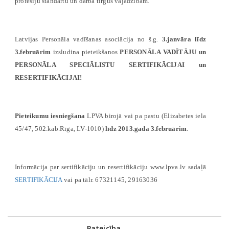
profesiju standartu un darba tirgus vajadzībām.
Latvijas Personāla vadīšanas asociācija no š.g.
3.janvāra līdz
3.februārim
izsludina pieteikšanos
PERSONĀLA VADĪTĀJU un
PERSONĀLA SPECIĀLISTU SERTIFIKĀCIJAI un
RESERTIFIKĀCIJAI!
Pieteikumu iesniegšana
LPVA birojā vai pa pastu (Elizabetes iela
45/47, 502.kab.Rīga, LV-1010)
līdz 2013.gada 3.februārim
.
Informācija par sertifikāciju un resertifikāciju www.lpva.lv sadaļā
SERTIFIKĀCIJA
vai pa tālr. 67321145, 29163036
Pateicība