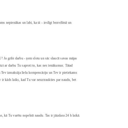
jums nepienākas un labi, ka tā – ieslīgt bezrežīmā un
Ja gribi darbu - ņem slotu un sāc slaucīt savas mājas
izi ar darbu Tu saproti to, kas nes ienākumus. Tātad
 Tev izmaksāja lielu kompensāciju un Tev ir pietiekams
 ir kāds laiks, kad Tu var neuztraukties par naudu, bet
s, kā Tu varētu nopelnīt naudu. Tas ir jāizdara 24 h laikā.