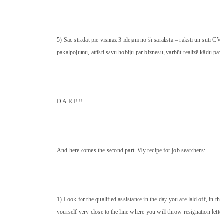
5) Sāc strādāt pie vismaz 3 idejām no šī saraksta – raksti un sūti C
pakalpojumu, attīsti savu hobiju par biznesu, varbūt realizē kādu pa
D A R I!!!
And here comes the second part. My recipe for job searchers:
1) Look for the qualified assistance in the day you are laid off, in t
yourself very close to the line where you will throw resignation let