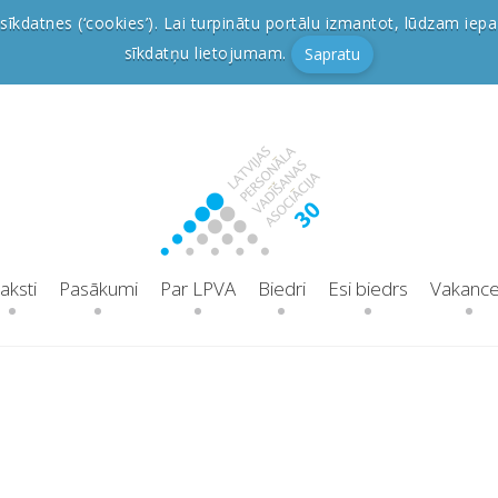
sīkdatnes (‘cookies’). Lai turpinātu portālu izmantot, lūdzam iepa
sīkdatņu lietojumam.
Sapratu
aksti
Pasākumi
Par LPVA
Biedri
Esi biedrs
Vakanc