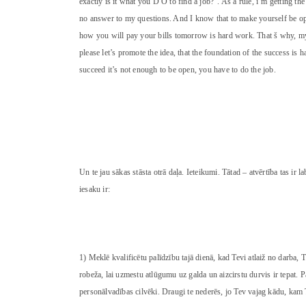
exactly is it what you D O to find a job?”. As a rule, i’m getting th
no answer to my questions. And I know that to make yourself be op
how you will pay your bills tomorrow is hard work. That š why, my
please let’s promote the idea, that the foundation of the success i
succeed it’s not enough to be open, you have to do the job.
Un te jau sākas stāsta otrā daļa. Ieteikumi. Tātad – atvērtība tas ir 
iesaku ir:
1) Meklē kvalificētu palīdzību tajā dienā, kad Tevi atlaiž no darba
robeža, lai uzmestu atlūgumu uz galda un aizcirstu durvis ir tepat. P
personālvadības cilvēki. Draugi te nederēs, jo Tev vajag kādu, kam 