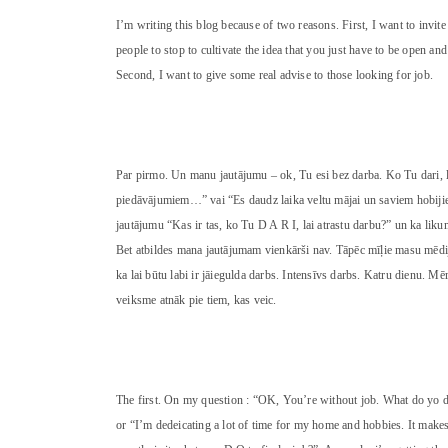
I’m writing this blog because of two reasons. First, I want to invi
people to stop to cultivate the idea that you just have to be open a
Second, I want to give some real advise to those looking for job.
Par pirmo. Un manu jautājumu – ok, Tu esi bez darba. Ko Tu dari, l
piedāvājumiem…” vai “Es daudz laika veltu mājai un saviem hobijiem
jautājumu “Kas ir tas, ko Tu D A R I, lai atrastu darbu?” un ka liku
Bet atbildes mana jautājumam vienkārši nav. Tāpēc mīļie masu mēdij
ka lai būtu labi ir jāiegulda darbs. Intensīvs darbs. Katru dienu. Mēr
veiksme atnāk pie tiem, kas veic.
The first. On my question : “OK, You’re without job. What do yo d
or “I’m dedeicating a lot of time for my home and hobbies. It makes