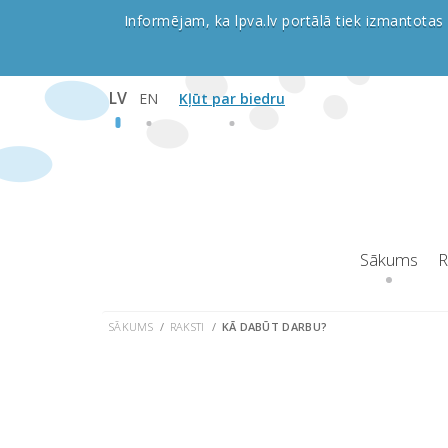
Informējam, ka lpva.lv portālā tiek izmantotas 
LV
EN
Kļūt par biedru
Sākums
R
SĀKUMS
RAKSTI
KĀ DABŪT DARBU?