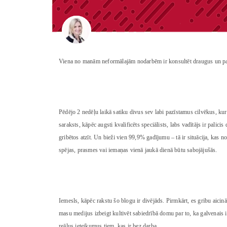
Viena no manām neformālajām nodarbēm ir konsultēt draugus un p
Pēdējo 2 nedēļu laikā satiku divus sev labi pazīstamus cilvēkus, ku
saraksts, kāpēc augsti kvalificēts speciālists, labs vadītājs ir palic
gribētos atzīt. Un bieži vien 99,9% gadījumu – tā ir situācija, kas no
spējas, prasmes vai iemaņas vienā jaukā dienā būtu sabojājušās.
Iemesls, kāpēc rakstu šo blogu ir divējāds. Pirmkārt, es gribu aicinā
masu medijus izbeigt kultivēt sabiedrībā domu par to, ka galvenais ir
reālus ieteikumus tiem, kas ir bez darba.