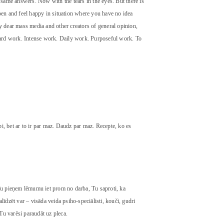
e same answers. Now with the tears in the eyes. But there is
en and feel happy in situation where you have no idea
 dear mass media and other creators of general opinion,
s hard work. Intense work. Daily work. Purposeful work. To
labi, bet ar to ir par maz. Daudz par maz. Recepte, ko es
, Tu pieņem lēmumu iet prom no darba, Tu saproti, ka
alīdzēt var – visāda veida psiho-speciālisti, kouči, gudri
Tu varēsi paraudāt uz pleca.