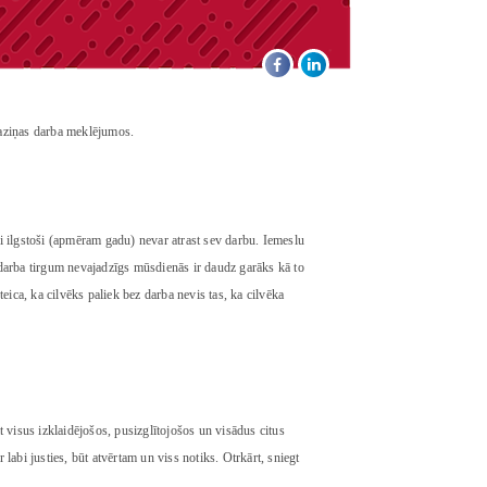
aziņas darba meklējumos.
ri ilgstoši (apmēram gadu) nevar atrast sev darbu. Iemeslu
is darba tirgum nevajadzīgs mūsdienās ir daudz garāks kā to
teica, ka cilvēks paliek bez darba nevis tas, ka cilvēka
t visus izklaidējošos, pusizglītojošos un visādus citus
 labi justies, būt atvērtam un viss notiks. Otrkārt, sniegt