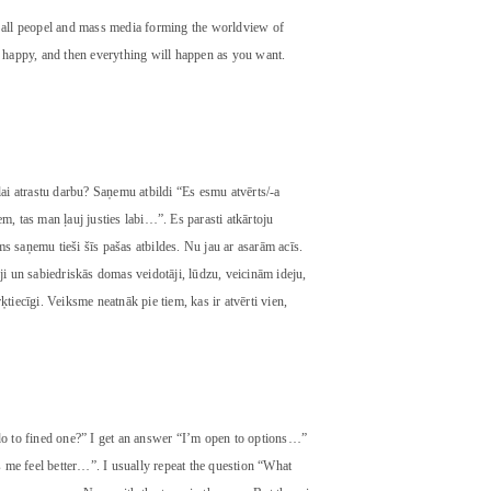
te all peopel and mass media forming the worldview of
nd happy, and then everything will happen as you want.
ai atrastu darbu? Saņemu atbildi “Es esmu atvērts/-a
, tas man ļauj justies labi…”. Es parasti atkārtoju
ms saņemu tieši šīs pašas atbildes. Nu jau ar asarām acīs.
i un sabiedriskās domas veidotāji, lūdzu, veicinām ideju,
ķtiecīgi. Veiksme neatnāk pie tiem, kas ir atvērti vien,
o to fined one?” I get an answer “I’m open to options…”
 me feel better…”. I usually repeat the question “What