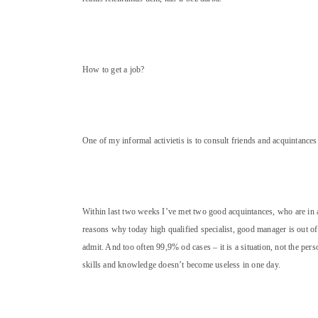
How to get a job?
One of my informal activietis is to consult friends and acquintances
Within last two weeks I’ve met two good acquintances, who are in a 
reasons why today high qualified specialist, good manager is out of
admit. And too often 99,9% od cases – it is a situation, not the pers
skills and knowledge doesn’t become useless in one day.