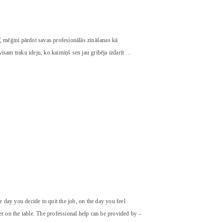
V, mēģini pārdot savas profesionālās zināšanas kā
visam traku ideju, ko kaimiņš sen jau gribēja izdarīt …
he day you decide to quit the job, on the day you feel
ter on the table. The professional help can be provided by –