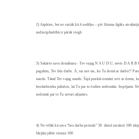
2) Atpūties, bet ne vairāk kā 4 nedēļas – pēc likuma ilgāks atvaļinā
nedisciplinētībā ir pārāk viegli
3) Sakārto savu domāšanu - Tev vajag N A U D U, nevis D A R B U! 
pagalmu, Tev būs darbs. Ā, tas nav tas, ko Tu domā ar darbu?! Pare
naudu. Tātad Tev vajag naudu. Šajā punktā nemāni sevi ar domu, ka
bezdarbnieka pabalsts, lai Tu par to šodien nedomātu. Iespējams Tev
nedomāt par to Tu nevari atļauties.
4) Ne vēlāk kā sava “bez darba perioda” 30. dienā uzraksti 100 ideja
Idejām jābūt vismaz 100.