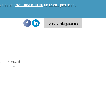
zīties ar
privātuma politiku
un izteikt piekrišanu
Biedru ielogošanās
es
Kontakti