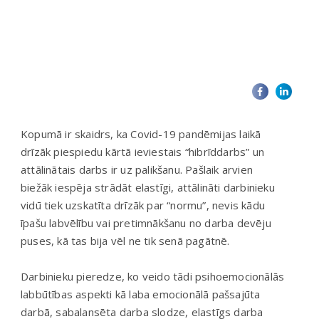
Kopumā ir skaidrs, ka Covid-19 pandēmijas laikā
drīzāk piespiedu kārtā ieviestais “hibrīddarbs” un
attālinātais darbs ir uz palikšanu. Pašlaik arvien
biežāk iespēja strādāt elastīgi, attālināti darbinieku
vidū tiek uzskatīta drīzāk par “normu”, nevis kādu
īpašu labvēlību vai pretimnākšanu no darba devēju
puses, kā tas bija vēl ne tik senā pagātnē.
Darbinieku pieredze, ko veido tādi psihoemocionālās
labbūtības aspekti kā laba emocionālā pašsajūta
darbā, sabalansēta darba slodze, elastīgs darba