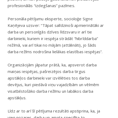
profesionālās “izdegšanas” pazīmes.
Personāla pētījumu eksperte, socioloģe Signe
Kaņējeva uzsver: “Tāpat salīdzinoši apmierinātāki ar
darba un personīgās dzīves līdzsvaru ir arī tie
darbinieki, kuriem ir iespēja strādāt “hibrīddarba”
režīmā, vai arī tikai no mājām (attālināti), jo šāds
darba režīms nodrošina lielākas elastības iespējas”.
Organizācijām jāpatur prātā, ka, apsverot darba
maiņas iespējas, pašreizējos darba tirgus
apstākļos darbinieki var izvēlēties tos darba
devējus, kuri piedāvā viņu vajadzībām un vēlmēm
visatbilstošāko darba režīmu un labākos darba
apstākļus.
Līdz ar to arī šī pētījuma rezultāti apstiprina, ka, ja
vien nozares, darba un amata specifika to