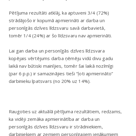
Pētījuma rezultāti atklāj, ka aptuveni 3/4 (72%)
strādājošo ir kopumā apmierināti ar darba un
personīgās dzīves līdzsvaru savā darbavietā,
tomēr 1/4 (24%) ar šo līdzsvaru nav apmierināti.
Lai gan darba un personīgās dzīves līdzsvara
kopējais vērtējums darba ņēmēju vidū divu gadu
laikā nav būtiski mainījies, tomēr šai laikā nozīmīgi
(par 6 p.p.) ir samazinājies tieši “ļoti apmierināto”
darbinieku īpatsvars (no 20% uz 14%).
Raugoties uz aktuālā pētījuma rezultātiem, redzams,
ka vidēji zemāka apmierinātība ar darba un
personīgās dzīves līdzsvaru ir strādniekiem,
darbiniekiem ar zemiem personīgajiem ienākumiem