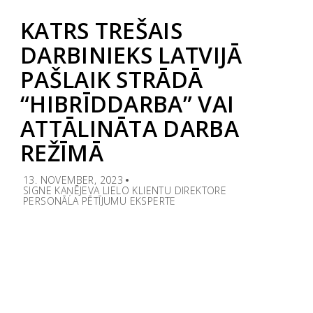
KATRS TREŠAIS
DARBINIEKS LATVIJĀ
PAŠLAIK STRĀDĀ
“HIBRĪDDARBA” VAI
ATTĀLINĀTA DARBA
REŽĪMĀ
13. NOVEMBER, 2023
SIGNE KAŅĒJEVA LIELO KLIENTU DIREKTORE
PERSONĀLA PĒTĪJUMU EKSPERTE