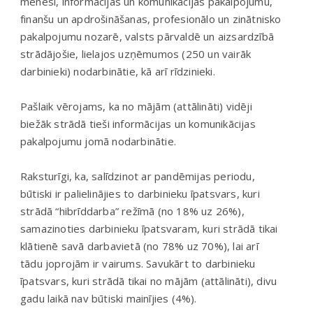
mēnesī, informācijas un komunikācijas pakalpojumu,
finanšu un apdrošināšanas, profesionālo un zinātnisko
pakalpojumu nozarē, valsts pārvaldē un aizsardzībā
strādājošie, lielajos uzņēmumos (250 un vairāk
darbinieki) nodarbinātie, kā arī rīdzinieki.
Pašlaik vērojams, ka no mājām (attālināti) vidēji
biežāk strādā tieši informācijas un komunikācijas
pakalpojumu jomā nodarbinātie.
Raksturīgi, ka, salīdzinot ar pandēmijas periodu,
būtiski ir palielinājies to darbinieku īpatsvars, kuri
strādā “hibrīddarba” režīmā (no 18% uz 26%),
samazinoties darbinieku īpatsvaram, kuri strādā tikai
klātienē savā darbavietā (no 78% uz 70%), lai arī
tādu joprojām ir vairums. Savukārt to darbinieku
īpatsvars, kuri strādā tikai no mājām (attālināti), divu
gadu laikā nav būtiski mainījies (4%).