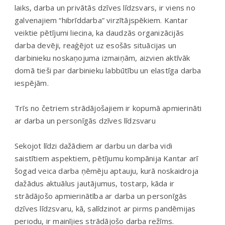
laiks, darba un privātās dzīves līdzsvars, ir viens no
galvenajiem “hibrīddarba” virzītājspēkiem. Kantar
veiktie pētījumi liecina, ka daudzās organizācijās
darba devēji, reaģējot uz esošās situācijas un
darbinieku noskaņojuma izmaiņām, aizvien aktīvāk
domā tieši par darbinieku labbūtību un elastīga darba
iespējām.
Trīs no četriem strādājošajiem ir kopumā apmierināti
ar darba un personīgās dzīves līdzsvaru
Sekojot līdzi dažādiem ar darbu un darba vidi
saistītiem aspektiem, pētījumu kompānija Kantar arī
šogad veica darba ņēmēju aptauju, kurā noskaidroja
dažādus aktuālus jautājumus, tostarp, kāda ir
strādājošo apmierinātība ar darba un personīgās
dzīves līdzsvaru, kā, salīdzinot ar pirms pandēmijas
periodu, ir mainījies strādājošo darba režīms.