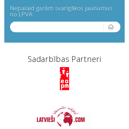
Nepalaid garām svarīgākos jaunumus
no LPVA:
Sadarbības Partneri