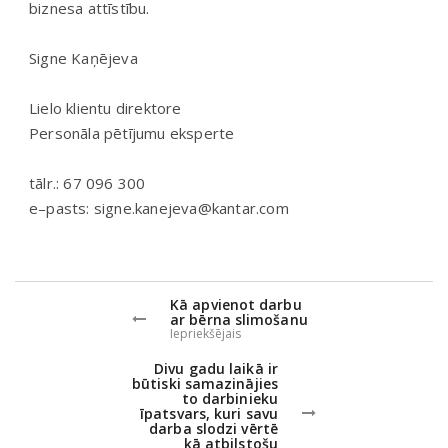
biznesa attīstību.
Signe Kaņējeva
Lielo klientu direktore
Personāla pētījumu eksperte
tālr.: 67 096 300
e–pasts: signe.kanejeva@kantar.com
Kā apvienot darbu
ar bērna slimošanu
Iepriekšējais
Divu gadu laikā ir
būtiski samazinājies
to darbinieku
īpatsvars, kuri savu
darba slodzi vērtē
kā atbilstošu