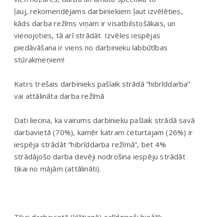
ļauj, rekomendējams darbiniekiem ļaut izvēlēties,
kāds darba režīms viņam ir visatbilstošākais, un
vienojoties, tā arī strādāt. Izvēles iespējas
piedāvāšana ir viens no darbinieku labbūtības
stūrakmeņiem!
Katrs trešais darbinieks pašlaik strādā “hibrīddarba”
vai attālināta darba režīmā
Dati liecina, ka vairums darbinieku pašlaik strādā savā
darbavietā (70%), kamēr katram ceturtajam (26%) ir
iespēja strādāt “hibrīddarba režīmā”, bet 4%
strādājošo darba devēji nodrošina iespēju strādāt
tikai no mājām (attālināti).
Tikai darbavietā (klātienē) salīdzinoši biežāk