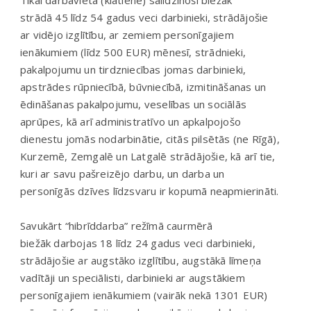
strādā 45 līdz 54 gadus veci darbinieki, strādājošie
ar vidējo izglītību, ar zemiem personīgajiem
ienākumiem (līdz 500 EUR) mēnesī, strādnieki,
pakalpojumu un tirdzniecības jomas darbinieki,
apstrādes rūpniecībā, būvniecībā, izmitināšanas un
ēdināšanas pakalpojumu, veselības un sociālās
aprūpes, kā arī administratīvo un apkalpojošo
dienestu jomās nodarbinātie, citās pilsētās (ne Rīgā),
Kurzemē, Zemgalē un Latgalē strādājošie, kā arī tie,
kuri ar savu pašreizējo darbu, un darba un
personīgās dzīves līdzsvaru ir kopumā neapmierināti.
Savukārt “hibrīddarba” režīmā caurmērā
biežāk darbojas 18 līdz 24 gadus veci darbinieki,
strādājošie ar augstāko izglītību, augstākā līmeņa
vadītāji un speciālisti, darbinieki ar augstākiem
personīgajiem ienākumiem (vairāk nekā 1301 EUR)