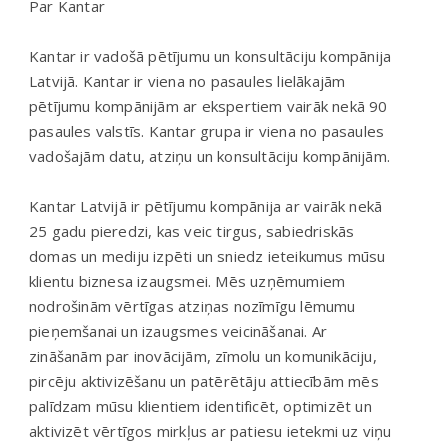
Par Kantar
Kantar ir vadošā pētījumu un konsultāciju kompānija
Latvijā. Kantar ir viena no pasaules lielākajām
pētījumu kompānijām ar ekspertiem vairāk nekā 90
pasaules valstīs. Kantar grupa ir viena no pasaules
vadošajām datu, atziņu un konsultāciju kompānijām.
Kantar Latvijā ir pētījumu kompānija ar vairāk nekā
25 gadu pieredzi, kas veic tirgus, sabiedriskās
domas un mediju izpēti un sniedz ieteikumus mūsu
klientu biznesa izaugsmei. Mēs uzņēmumiem
nodrošinām vērtīgas atziņas nozīmīgu lēmumu
pieņemšanai un izaugsmes veicināšanai. Ar
zināšanām par inovācijām, zīmolu un komunikāciju,
pircēju aktivizēšanu un patērētāju attiecībām mēs
palīdzam mūsu klientiem identificēt, optimizēt un
aktivizēt vērtīgos mirkļus ar patiesu ietekmi uz viņu