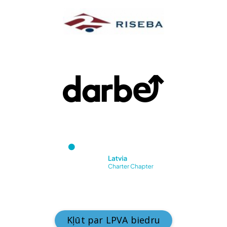
Kļūt par LPVA biedru