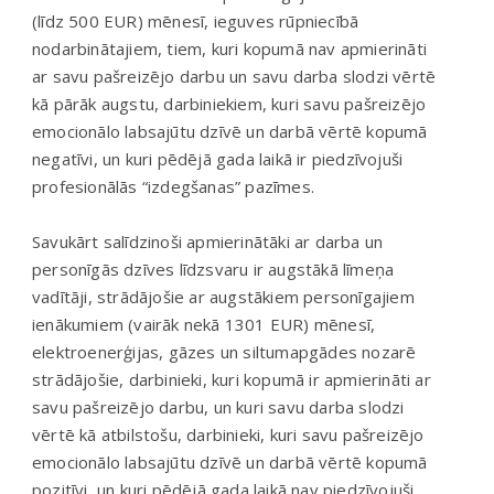
(līdz 500 EUR) mēnesī, ieguves rūpniecībā
nodarbinātajiem, tiem, kuri kopumā nav apmierināti
ar savu pašreizējo darbu un savu darba slodzi vērtē
kā pārāk augstu, darbiniekiem, kuri savu pašreizējo
emocionālo labsajūtu dzīvē un darbā vērtē kopumā
negatīvi, un kuri pēdējā gada laikā ir piedzīvojuši
profesionālās “izdegšanas” pazīmes.
Savukārt salīdzinoši apmierinātāki ar darba un
personīgās dzīves līdzsvaru ir augstākā līmeņa
vadītāji, strādājošie ar augstākiem personīgajiem
ienākumiem (vairāk nekā 1301 EUR) mēnesī,
elektroenerģijas, gāzes un siltumapgādes nozarē
strādājošie, darbinieki, kuri kopumā ir apmierināti ar
savu pašreizējo darbu, un kuri savu darba slodzi
vērtē kā atbilstošu, darbinieki, kuri savu pašreizējo
emocionālo labsajūtu dzīvē un darbā vērtē kopumā
pozitīvi, un kuri pēdējā gada laikā nav piedzīvojuši