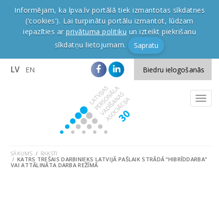
Informējam, ka lpva.lv portālā tiek izmantotas sīkdatnes
(‘cookies’). Lai turpinātu portālu izmantot, lūdzam
iepazīties ar
privātuma politiku
un izteikt piekrišanu
sīkdatņu lietojumam.
Sapratu
LV
EN
Biedru ielogošanās
SĀKUMS
RAKSTI
KATRS TREŠAIS DARBINIEKS LATVIJĀ PAŠLAIK STRĀDĀ “HIBRĪDDARBA”
VAI ATTĀLINĀTA DARBA REŽĪMĀ