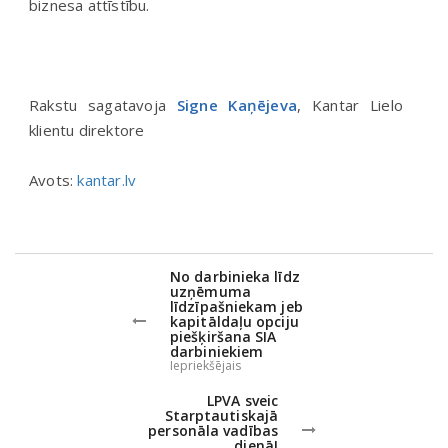
biznesa attīstību.
Rakstu sagatavoja
Signe Kaņējeva
, Kantar Lielo
klientu direktore
Avots:
kantar.lv
No darbinieka līdz
uzņēmuma
līdzīpašniekam jeb
kapitāldaļu opciju
piešķiršana SIA
darbiniekiem
Iepriekšējais
LPVA sveic
Starptautiskajā
personāla vadības
dienā!