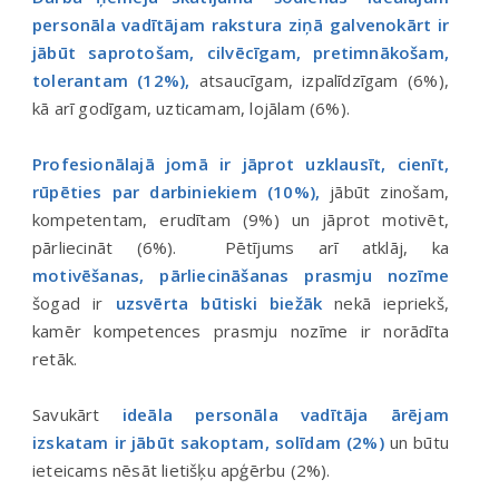
personāla vadītājam rakstura ziņā galvenokārt ir
jābūt saprotošam, cilvēcīgam, pretimnākošam,
tolerantam (12%),
atsaucīgam, izpalīdzīgam (6%),
kā arī godīgam, uzticamam, lojālam (6%).
Profesionālajā jomā ir jāprot uzklausīt, cienīt,
rūpēties par darbiniekiem (10%),
jābūt zinošam,
kompetentam, erudītam (9%) un jāprot motivēt,
pārliecināt (6%). Pētījums arī atklāj, ka
motivēšanas, pārliecināšanas prasmju nozīme
šogad ir
uzsvērta būtiski biežāk
nekā iepriekš,
kamēr kompetences prasmju nozīme ir norādīta
retāk.
Savukārt
ideāla personāla vadītāja ārējam
izskatam ir jābūt sakoptam, solīdam (2%)
un būtu
ieteicams nēsāt lietišķu apģērbu (2%).