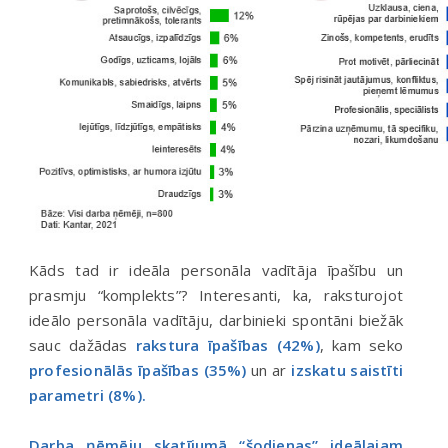
Kāds tad ir ideāla personāla vadītāja īpašību un
prasmju “komplekts”? Interesanti, ka, raksturojot
ideālo personāla vadītāju, darbinieki spontāni biežāk
sauc dažādas
rakstura īpašības (42%)
, kam seko
profesionālās īpašības (35%)
un ar
izskatu saistīti
parametri (8%).
Darba ņēmēju skatījumā “šodienas” ideālajam