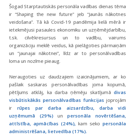
Šogad Starptautiskās personāla vadības dienas tēma
ir “Shaping the new future” jeb “Jaunās nākotnes
veidošana”. Tā kā Covid-19 pandēmija lielā mērā ir
ietekmējusi pasaules ekonomiku un uzņēmējdarbību,
t.sk. cilvēkresursus un to vadību, vairums
organizāciju meklē veidus, kā pielāgoties pārmaiņām
un “jaunajai nākotnei”, līdz ar to personālvadības
loma un nozīme pieaug.
Neraugoties uz daudzajiem izaicinājumiem, ar ko
pašlaik saskaras personālvadības joma kopumā,
pētījums atklāj, ka darba ņēmēju skatījumā
divas
visbūtiskākās personālvadības funkcijas
joprojām
ir
rūpes par darba aizsardzību, darba vidi
uzņēmumā (29%)
un
personāla novērtēšana,
attīstība, apmācības (24%),
kam seko
personāla
administrēšana, lietvedība (17%).