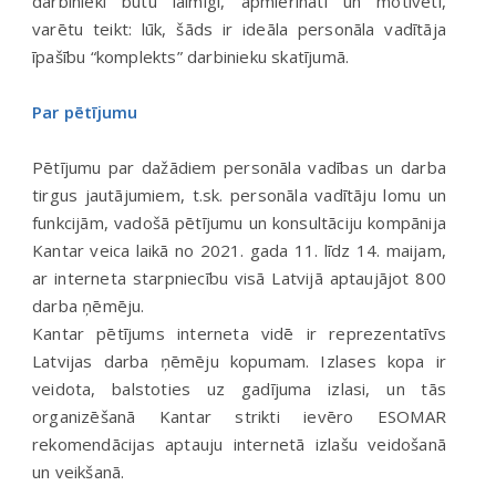
darbinieki būtu laimīgi, apmierināti un motivēti,
varētu teikt: lūk, šāds ir ideāla personāla vadītāja
īpašību “komplekts” darbinieku skatījumā.
Par pētījumu
Pētījumu par dažādiem personāla vadības un darba
tirgus jautājumiem, t.sk. personāla vadītāju lomu un
funkcijām, vadošā pētījumu un konsultāciju kompānija
Kantar veica laikā no 2021. gada 11. līdz 14. maijam,
ar interneta starpniecību visā Latvijā aptaujājot 800
darba ņēmēju.
Kantar pētījums interneta vidē ir reprezentatīvs
Latvijas darba ņēmēju kopumam. Izlases kopa ir
veidota, balstoties uz gadījuma izlasi, un tās
organizēšanā Kantar strikti ievēro ESOMAR
rekomendācijas aptauju internetā izlašu veidošanā
un veikšanā.