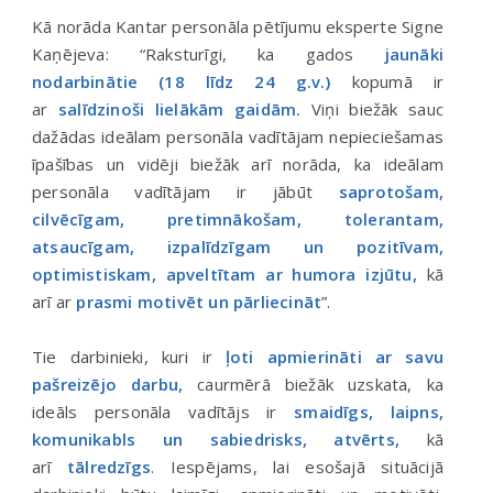
Kā norāda Kantar personāla pētījumu eksperte Signe
Kaņējeva: “Raksturīgi, ka gados
jaunāki
nodarbinātie (18 līdz 24 g.v.)
kopumā ir
ar
salīdzinoši lielākām gaidām.
Viņi biežāk sauc
dažādas ideālam personāla vadītājam nepieciešamas
īpašības un vidēji biežāk arī norāda, ka ideālam
personāla vadītājam ir jābūt
saprotošam,
cilvēcīgam, pretimnākošam, tolerantam,
atsaucīgam, izpalīdzīgam un pozitīvam,
optimistiskam, apveltītam ar humora izjūtu,
kā
arī ar
prasmi motivēt un pārliecināt
”.
Tie darbinieki, kuri ir
ļoti apmierināti ar savu
pašreizējo darbu,
caurmērā biežāk uzskata, ka
ideāls personāla vadītājs ir
smaidīgs, laipns,
komunikabls un sabiedrisks, atvērts,
kā
arī
tālredzīgs
. Iespējams, lai esošajā situācijā