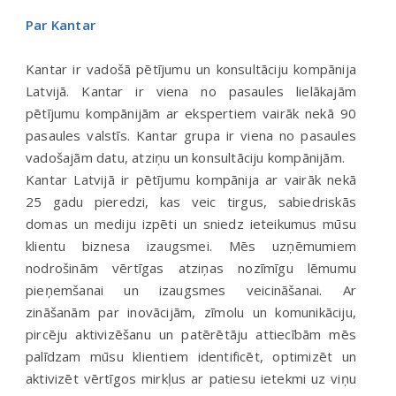
Par Kantar
Kantar ir vadošā pētījumu un konsultāciju kompānija
Latvijā. Kantar ir viena no pasaules lielākajām
pētījumu kompānijām ar ekspertiem vairāk nekā 90
pasaules valstīs. Kantar grupa ir viena no pasaules
vadošajām datu, atziņu un konsultāciju kompānijām.
Kantar Latvijā ir pētījumu kompānija ar vairāk nekā
25 gadu pieredzi, kas veic tirgus, sabiedriskās
domas un mediju izpēti un sniedz ieteikumus mūsu
klientu biznesa izaugsmei. Mēs uzņēmumiem
nodrošinām vērtīgas atziņas nozīmīgu lēmumu
pieņemšanai un izaugsmes veicināšanai. Ar
zināšanām par inovācijām, zīmolu un komunikāciju,
pircēju aktivizēšanu un patērētāju attiecībām mēs
palīdzam mūsu klientiem identificēt, optimizēt un
aktivizēt vērtīgos mirkļus ar patiesu ietekmi uz viņu