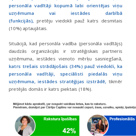
personāla vadītāji kopumā labi orientējas viņu
uzņēmuma vai iestādes darbībā
(funkcijās),
pretēju viedokli pauž katrs desmitais
(10%) aptaujātais.
Situācijā, kad personāla vadība (personāla vadītājs)
daudzās organizācijās ir stratēģiskais partneris
uzņēmuma, iestādes vienoto mērķu sasniegšanā,
katrs trešais strādājošais (34%) pauž viedokli, ka
personāla vadītāji, speciālisti piedalās viņu
uzņēmuma, iestādes stratēģijas izstrādē,
tikmēr
pretējās domās ir katrs piektais (18%).