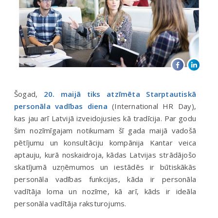
Šogad,
20. maijā tiks atzīmēta Starptautiskā
personāla vadības diena
(International HR Day),
kas jau arī Latvijā izveidojusies kā tradīcija. Par godu
šim nozīmīgajam notikumam šī gada maijā vadošā
pētījumu un konsultāciju kompānija Kantar veica
aptauju, kurā noskaidroja, kādas Latvijas strādājošo
skatījumā uzņēmumos un iestādēs ir būtiskākās
personāla vadības funkcijas, kāda ir personāla
vadītāja loma un nozīme, kā arī, kāds ir ideāla
personāla vadītāja raksturojums.