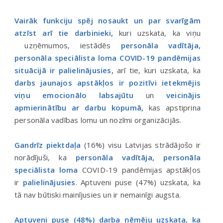
Vairāk funkciju spēj nosaukt un par svarīgām
atzīst arī tie darbinieki,
kuri uzskata, ka viņu
uzņēmumos, iestādēs
personāla vadītāja,
personāla speciālista loma COVID-19 pandēmijas
situācijā ir palielinājusies,
arī tie, kuri uzskata, ka
darbs jaunajos apstākļos ir pozitīvi ietekmējis
viņu emocionālo labsajūtu
un
veicinājis
apmierinātību ar darbu kopumā,
kas apstiprina
personāla vadības lomu un nozīmi organizācijās.
Gandrīz piektdaļa
(16%) visu Latvijas strādājošo ir
norādījuši, ka
personāla vadītāja, personāla
speciālista loma
COVID-19 pandēmijas apstākļos
ir
palielinājusies
. Aptuveni puse (47%) uzskata, ka
tā nav būtiski mainījusies un ir nemainīgi augsta.
Aptuveni puse (48%) darba ņēmēju uzskata, ka