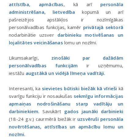
attīstība, apmācības
, kā arī
personāla
administrēšana, lietvedība
kopumā un arī
pašreizējos apstākļos ir nozīmīgākas
personālvadības funkcijas, kamēr
privātajā sektorā
nodarbinātie uzsver
darbinieku motivēšanas un
lojalitātes veicināšanas
lomu un nozīmi.
Likumsakarīgi,
zinošāki par dažādām
personālvadības funkcijām
ir uzņēmumu,
iestāžu
augstākā un vidējā līmeņa vadītāji.
Interesanti, ka
sievietes būtiski biežāk kā vīrieši
kā
svarīgu funkciju ir nosaukušas
sekmīgu informācijas
apmaiņas nodrošināšanu starp vadītāju un
darbiniekiem.
Savukārt
gados jaunāki darbinieki
(18-24 g.v.) caurmērā biežāk ir
uzsvēruši personāla
novērtēšanas, attīstības un apmācību lomu un
nozīmi.