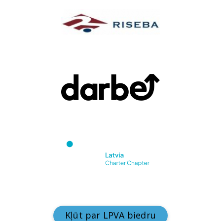
Kļūt par LPVA biedru