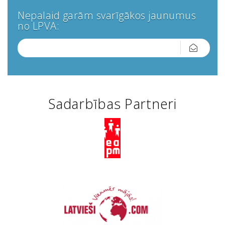
Nepalaid garām svarīgākos jaunumus
no LPVA:
Sadarbības Partneri