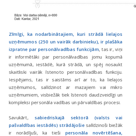
Zīmīgi, ka nodarbinātajiem, kuri strādā lielajos
uzņēmumos (250 un vairāk darbinieku), ir plašāka
izpratne par personālvadības funkcijām
, tas ir, viņi
ir informētāki par personālvadības jomu kopumā
uzņēmumā, iestādē, kurā strādā, un spēj nosaukt
skaitliski vairāk īstenoto personālvadības funkciju.
Iespējams, tas ir saistāms arī ar to, ka lielajos
uzņēmumos, salīdzinot ar mazajiem vai mikro
uzņēmumiem, visbiežāk tiek īstenoti daudzveidīgi un
kompleksi personāla vadības un pārvaldības procesi.
Savukārt,
sabiedriskajā sektorā (valsts vai
pašvaldības iestādēs) strādājošie
salīdzinoši biežāk
ir norādījuši, ka tieši
personāla novērtēšana,