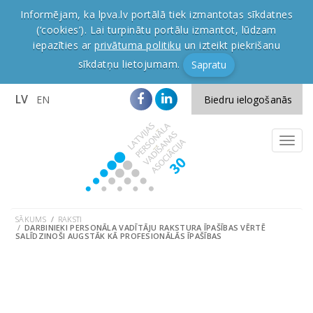
Informējam, ka lpva.lv portālā tiek izmantotas sīkdatnes
(‘cookies’). Lai turpinātu portālu izmantot, lūdzam
iepazīties ar
privātuma politiku
un izteikt piekrišanu
sīkdatņu lietojumam.
Sapratu
LV
EN
Biedru ielogošanās
SĀKUMS
RAKSTI
DARBINIEKI PERSONĀLA VADĪTĀJU RAKSTURA ĪPAŠĪBAS VĒRTĒ
SALĪDZINOŠI AUGSTĀK KĀ PROFESIONĀLĀS ĪPAŠĪBAS