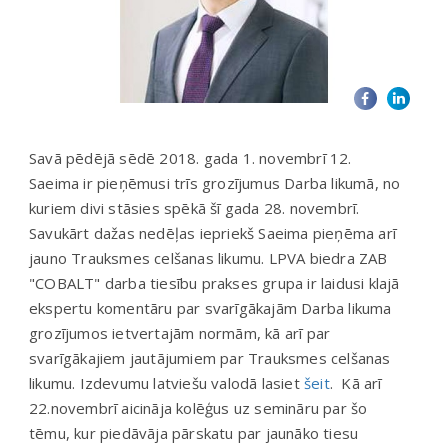
Savā pēdējā sēdē 2018. gada 1. novembrī 12.
Saeima ir pieņēmusi trīs grozījumus Darba likumā, no
kuriem divi stāsies spēkā šī gada 28. novembrī.
Savukārt dažas nedēļas iepriekš Saeima pieņēma arī
jauno Trauksmes celšanas likumu. LPVA biedra ZAB
"COBALT" darba tiesību prakses grupa ir laidusi klajā
ekspertu komentāru par svarīgākajām Darba likuma
grozījumos ietvertajām normām, kā arī par
svarīgākajiem jautājumiem par Trauksmes celšanas
likumu. Izdevumu latviešu valodā lasiet
šeit
. Kā arī
22.novembrī aicināja kolēģus uz semināru par šo
tēmu, kur piedāvāja pārskatu par jaunāko tiesu