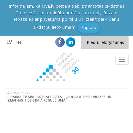
Informējam, ka lpva.lv portālā tiek izmantotas sīkdatnes
(‘cookies’). Lai turpinātu portālu izmantot, lūdzam
iepazīties ar
privātuma politiku
un izteikt piekrišanu
sīkdatņu lietojumam.
Sapratu
LV
EN
Biedru ielogošanās
SĀKUMS
RAKSTI
DARBA TIESĪBU AKTUALITĀTES – JAUNĀKĀ TIESU PRAKSE UN
IZMAIŅAS TIESISKAJĀ REGULĒJUMĀ.