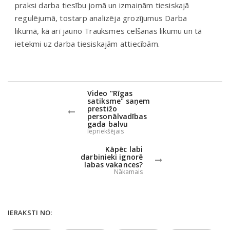
praksi darba tiesību jomā un izmaiņām tiesiskajā
regulējumā, tostarp analizēja grozījumus Darba
likumā, kā arī jauno Trauksmes celšanas likumu un tā
ietekmi uz darba tiesiskajām attiecībām.
Video "Rīgas
satiksme" saņem
prestižo
personālvadības
gada balvu
Iepriekšējais
Kāpēc labi
darbinieki ignorē
labas vakances?
Nākamais
IERAKSTI NO: