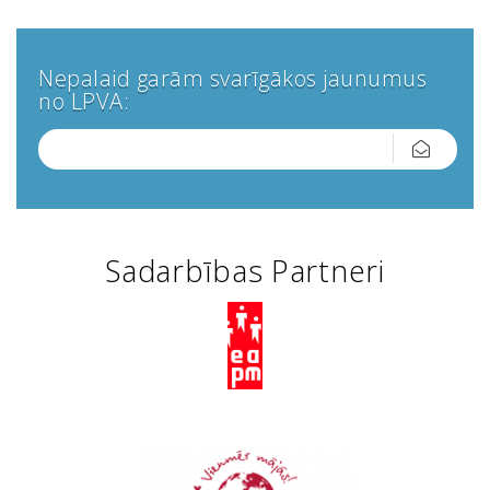
Nepalaid garām svarīgākos jaunumus
no LPVA:
Sadarbības Partneri