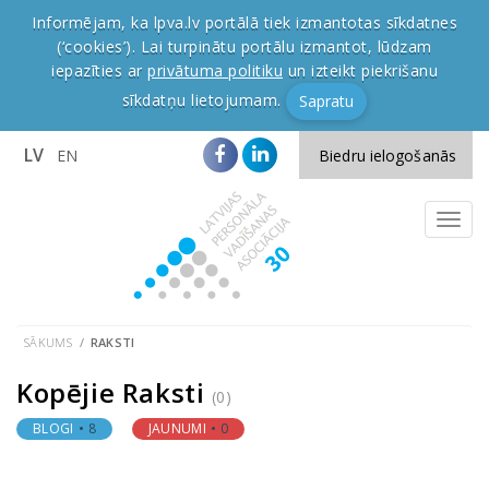
Informējam, ka lpva.lv portālā tiek izmantotas sīkdatnes
(‘cookies’). Lai turpinātu portālu izmantot, lūdzam
iepazīties ar
privātuma politiku
un izteikt piekrišanu
sīkdatņu lietojumam.
Sapratu
LV
EN
Biedru ielogošanās
SĀKUMS
RAKSTI
Kopējie Raksti
(0)
BLOGI
8
JAUNUMI
0