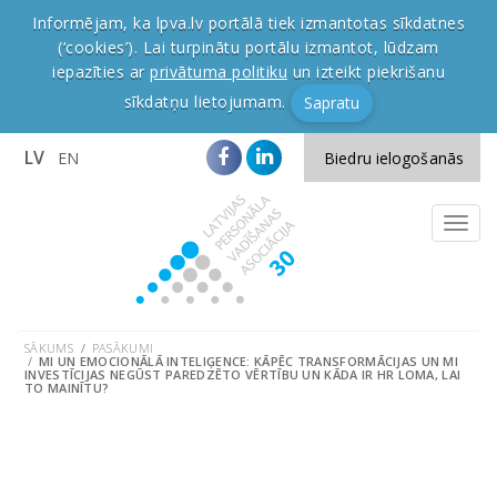
Informējam, ka lpva.lv portālā tiek izmantotas sīkdatnes
(‘cookies’). Lai turpinātu portālu izmantot, lūdzam
iepazīties ar
privātuma politiku
un izteikt piekrišanu
sīkdatņu lietojumam.
Sapratu
LV
EN
Biedru ielogošanās
SĀKUMS
PASĀKUMI
MI UN EMOCIONĀLĀ INTELIĢENCE: KĀPĒC TRANSFORMĀCIJAS UN MI
INVESTĪCIJAS NEGŪST PAREDZĒTO VĒRTĪBU UN KĀDA IR HR LOMA, LAI
TO MAINĪTU?