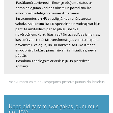
Pasākumā savienosim Emergn pētījuma datus ar
darba snieguma vadības rīkiem un parādīsim, kā
emocionālo inteliģenci pārvērst mērāmos
instrumentos un HR stratēģijā, kas runā biznesa
valodā. Aplūkosim, kā HR speciālisti un vadītāji var kļūt
par tilta arhitektiem pār šo plaisu, ne tikai
novērotājiem. Konkrētas vadītāju uzvedības izmaiņas,
kas tieši var risināt MI transformācijas vai citu projektu
neveiksmju cēloņus, un HR nākamo soli - kā izmērīt
emocionālo kultūru pirms nākamās iniciatīvas, nevis
pēc tās.
Pasākumu noslēgsim ar diskusiju un pieredzes
apmaiņu.
Pasākumam vairs nav iespējams pieteikt jaunus dalībniekus.
Nepalaid garām svarīgākos jaunumus
no LPVA: