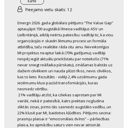
karte
Pieejamo vietu skaits: 12
Emergn 2026. gada globālais pētījums “The Value Gap”
aptaujājot 700 augstākā līmeņa vadītājus ASV un
Lielbritānijā, atklāj neērtu patiesību: vadītāji tic, ka viņu
organizācijās ir skaidri lēmumu procesi un formāla
atbildība, taču realitāte rāda citu ainu. Neveiksmīgus
MI projektus neaptur laikā (70% gadījumu), vadītāji
nespēj iegūt aktuālu priekšstatu par notiekošo (71%
nevar sniegt reāllaika pārskatu), zināšanas balstās uz
dažiem cilvēkiem un nauda plūst rīkos, nevis cilvēkos,
kas to lieto. Rezultāts - vidēji 2,4% uzņēmumu gada
ieņēmumu klusi pazūd transformācijās, kuras
nesniedz vērtību.
21% vadītāju atzīst, ka izliekas saprotam par MI
vairāk, nekā ir patiesībā, katrs piektais nogludina
sliktās ziņas, pirms tās sasniedz augstāko vadību, un
22% klusē par MI, baidoties kļūdīties. Pētījums secina:
prasmju plaisai ir “emocionālais dvīnis” – pārliecības
plaisa, ko apmācību saturs vien nevar atrisināt.