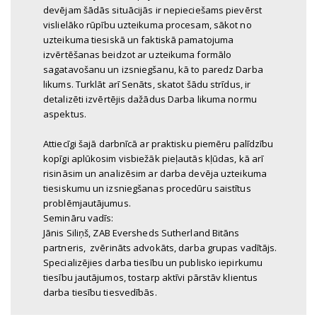
devējam šādās situācijās ir nepieciešams pievērst
vislielāko rūpību uzteikuma procesam, sākot no
uzteikuma tiesiskā un faktiskā pamatojuma
izvērtēšanas beidzot ar uzteikuma formālo
sagatavošanu un izsniegšanu, kā to paredz Darba
likums. Turklāt arī Senāts, skatot šādu strīdus, ir
detalizēti izvērtējis dažādus Darba likuma normu
aspektus.
Attiecīgi šajā darbnīcā ar praktisku piemēru palīdzību
kopīgi aplūkosim visbiežāk pieļautās kļūdas, kā arī
risināsim un analizēsim ar darba devēja uzteikuma
tiesiskumu un izsniegšanas procedūru saistītus
problēmjautājumus.
Semināru vadīs:
Jānis Siliņš, ZAB Eversheds Sutherland Bitāns
partneris, zvērināts advokāts, darba grupas vadītājs.
Specializējies darba tiesību un publisko iepirkumu
tiesību jautājumos, tostarp aktīvi pārstāv klientus
darba tiesību tiesvedībās.