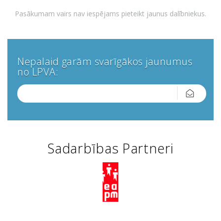
Pasākumam vairs nav iespējams pieteikt jaunus dalībniekus.
Nepalaid garām svarīgākos jaunumus
no LPVA:
Sadarbības Partneri