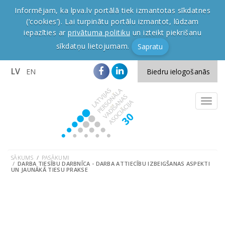
Informējam, ka lpva.lv portālā tiek izmantotas sīkdatnes
(‘cookies’). Lai turpinātu portālu izmantot, lūdzam
iepazīties ar
privātuma politiku
un izteikt piekrišanu
sīkdatņu lietojumam.
Sapratu
LV
EN
Biedru ielogošanās
SĀKUMS
PASĀKUMI
DARBA TIESĪBU DARBNĪCA - DARBA ATTIECĪBU IZBEIGŠANAS ASPEKTI
UN JAUNĀKĀ TIESU PRAKSE