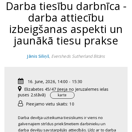
Darba tiesību darbnīca -
darba attiecību
izbeigšanas aspekti un
jaunākā tiesu prakse
Jānis Siliņš
,
Eversheds Sutherland Bitāns
16. June, 2026, 14:00 - 15:30
Elizabetes 45/47 (ieeja no Jeruzalemes ielas
puses 2.stāvā)
karte
Pieejamo vietu skaits: 10
Darba devēja uzteikuma tiesiskums ir viens no
galvenajiem strīdus priekšmetiem darbinieku un
darba devēju savstarpējās attiecībās. Līdz ar to darba