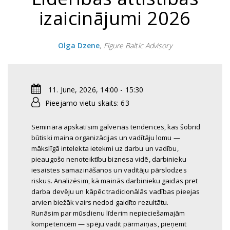
izaicinājumi 2026
Olga Dzene
,
Figure Baltic Advisory
11. June, 2026, 14:00 - 15:30
Pieejamo vietu skaits: 63
Seminārā apskatīsim galvenās tendences, kas šobrīd
būtiski maina organizācijas un vadītāju lomu —
mākslīgā intelekta ietekmi uz darbu un vadību,
pieaugošo nenoteiktību biznesa vidē, darbinieku
iesaistes samazināšanos un vadītāju pārslodzes
riskus. Analizēsim, kā mainās darbinieku gaidas pret
darba devēju un kāpēc tradicionālās vadības pieejas
arvien biežāk vairs nedod gaidīto rezultātu.
Runāsim par mūsdienu līderim nepieciešamajām
kompetencēm — spēju vadīt pārmaiņas, pieņemt