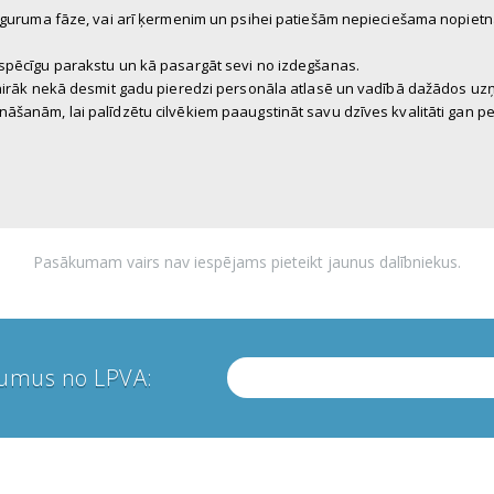
noguruma fāze, vai arī ķermenim un psihei patiešām nepieciešama nopietna
 spēcīgu parakstu un kā pasargāt sevi no izdegšanas.
vairāk nekā desmit gadu pieredzi personāla atlasē un vadībā dažādos uzņ
nāšanām, lai palīdzētu cilvēkiem paaugstināt savu dzīves kvalitāti gan p
Pasākumam vairs nav iespējams pieteikt jaunus dalībniekus.
numus no LPVA: