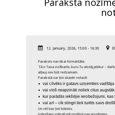
Paraksta nozīme 
not
12. January, 2026, 15:00 - 16:30
E
Paraksts nav tikai formalitāte.
Tā ir Tava vizītkarte, kuru Tu atstāj jebkur – dar
atļauj sev būt redzamam.
Parakstā var ļoti skaidri nolasīt:
vai cilvēks ir gatavs uzņemties vadītāja
vai viņš neapzināti noliek citus augstāk
kur parādās iekšējie ierobežojumi, kas l
vai arī – cik stingri tiek turēts savs dr
Un vēl kas ļoti būtisks.
Izdegšanu rokrakstā noslēpt nav iespējams.