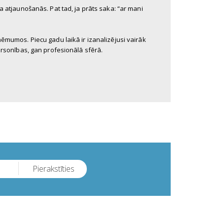
 atjaunošanās. Pat tad, ja prāts saka: “ar mani
ēmumos. Piecu gadu laikā ir izanalizējusi vairāk
ersonības, gan profesionālā sfērā.
Pierakstīties