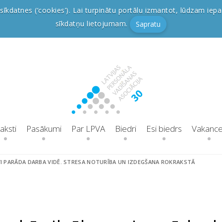
sīkdatnes (‘cookies’). Lai turpinātu portālu izmantot, lūdzam iepa
sīkdatņu lietojumam.
Sapratu
aksti
Pasākumi
Par LPVA
Biedri
Esi biedrs
Vakanc
VI PARĀDA DARBA VIDĒ. STRESA NOTURĪBA UN IZDEGŠANA ROKRAKSTĀ