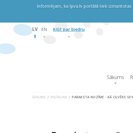
Informējam, ka lpva.lv portālā tiek izmantotas 
LV
EN
Kļūt par biedru
Sākums
R
SĀKUMS
PASĀKUMI
PARAKSTA NOZĪME - KĀ CILVĒKS SE