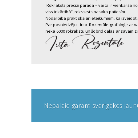
Rokraksts precīzi parāda – vai tā ir vienkārša 
viss ir kārtībā”, rokraksts pasaka patiesību.
Nodarbība praktiska ar ieteikumiem, kā izveidot
Par pasniedzēju - Irita Rozentāle grafoloģe ar 
nekā 6000 rokrakstu un šobrīd dalās ar savām zi
Nepalaid garām svarīgākos jau