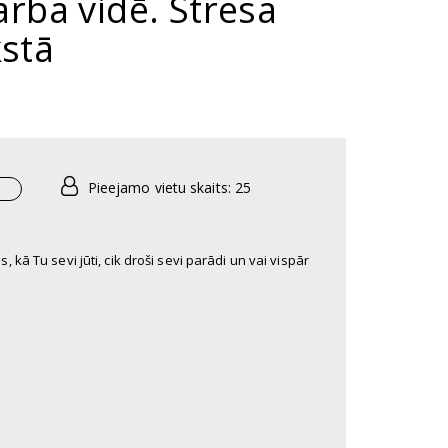
arba vidē. Stresa
kstā
Pieejamo vietu skaits: 25
 kā Tu sevi jūti, cik droši sevi parādi un vai vispār