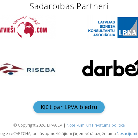
Sadarbības Partneri
Kļūt par LPVA biedru
© Copyright 2026. LPVA.LV |
Noteikumi un Privātuma politika
Google reCAPTCHA, un tās apmeklētājiem jāņem vērā uzņēmuma
Nosacījumi