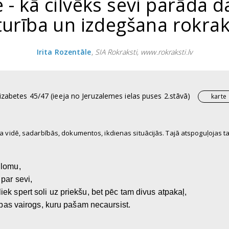
- kā cilvēks sevi parāda d
urība un izdegšana rokra
Irita Rozentāle
,
SIA Rokraksti, www.rokraksti.lv
lizabetes 45/47 (ieeja no Jeruzalemes ielas puses 2.stāvā)
karte
ba vidē, sadarbībās, dokumentos, ikdienas situācijās. Tajā atspoguļojas tas,
 lomu,
 par sevi,
iek spert soli uz priekšu, bet pēc tam divus atpakaļ,
ošības vairogs, kuru pašam necaursist.