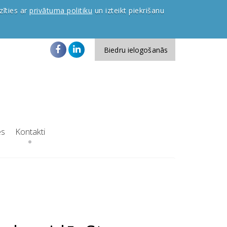
zīties ar
privātuma politiku
un izteikt piekrišanu
Biedru ielogošanās
es
Kontakti